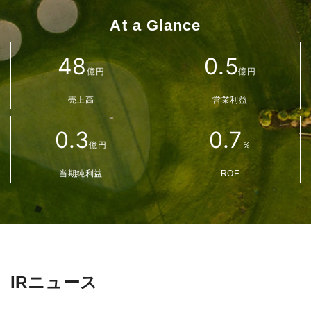
At a Glance
48
0.5
億円
億円
売上高
営業利益
0.3
0.7
億円
％
当期純利益
ROE
IRニュース