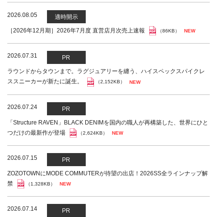
2026.08.05
適時開示
［2026年12月期］2026年7月度 直営店月次売上速報
（86KB）
2026.07.31
PR
ラウンドからタウンまで。ラグジュアリーを纏う、ハイスペックスパイクレ
ススニーカーが新たに誕生。
（2,152KB）
2026.07.24
PR
「Structure RAVEN」BLACK DENIMを国内の職人が再構築した、世界にひと
つだけの最新作が登場
（2,624KB）
2026.07.15
PR
ZOZOTOWNにMODE COMMUTERが待望の出店！2026SS全ラインナップ解
禁
（1,328KB）
2026.07.14
PR