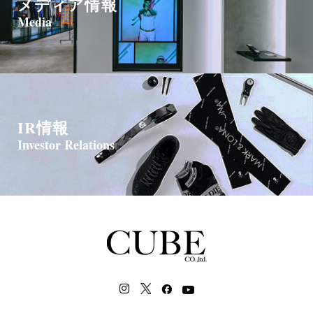
メディア情報
個人情報を与えることは任意です。
Media
ただし、ご提供いただけない場合は、商品購入、各種サービスの
提供およびお問い合わせ対応等が適切に行えない場合がありま
す。
（６） 個人情報の第三者提供および外国にある第三者への個人デ
ータの提供について
IR情報
本お問い合わせにおいて取得した個人情報について、当社は、法
Investor Relations
令に基づく場合を除き、本人の同意なく第三者（外国にある第三
者を含みます）に提供することはありません。
（７）本人が容易に認識できない方法による個人情報の取得
クッキーやWebビーコン等を用いるなどして、本人が容易に認識
できない方法による個人情報の取得を行っております。
クッキーとは、ご本人のパソコンとWebページとの間でやり取り
する小さな情報ファイルのことをいい、Webページの内容やご提