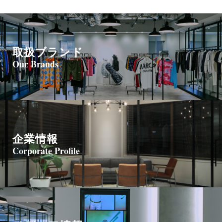
名、所属及び連絡先
個人情報保護管理者：取締役
電子メール ：privacy@cube-co.com
取扱ブランド
（３）個人情報の利用目的
Our Brands
お問合せいただいた内容に回答するために利用いたします。
（４）個人情報の取扱いの委託について
取得した個人情報の取扱いの全部又は、一部を委託することがあ
ります。
企業情報
その場合には、当社において最善の考慮を行います。
Corporate Profile
この場合、個人情報を適切に取り扱っていると認められる委託先
を選定し、契約等において個人情報の適正管理・機密保持などに
よりお客様の個人情報の漏洩防止に必要な事項を取決め、適切な
管理を実施させます。
（５） 個人情報を与えなかった場合に生じる結果