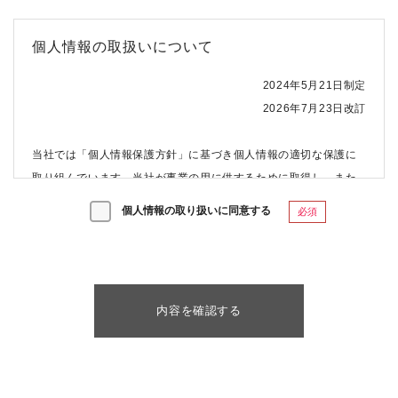
個人情報の取扱いについて
2024年5月21日制定
2026年7月23日改訂
当社では「個人情報保護方針」に基づき個人情報の適切な保護に
取り組んでいます。当社が事業の用に供するために取得し、また
は保有する個人情報について、以下の通りお知らせいたします。
個人情報の取り扱いに同意する
必須
（１）個人情報の取扱事業者の名称及び住所並びに法人にあたっ
てはその代表者の氏名
事業者名 ：株式会社キューブ
代表者 ：代表取締役 松村 智明
住所 ：東京都港区赤坂2-17-7 赤坂溜池タワー7階
（２）個人情報保護管理者（若しくはその代理人）の氏名又は職