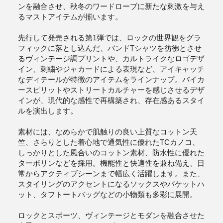
ンを融合させ、秋冬のワードローブに新たな刺激を与え
るマストアイテムが揃います。
先行して発売される第1弾では、ロックの世界観をグラ
フィックに落とし込んだ、バンドTシャツを彷彿とさせ
るヴィンテージ調プリントや、カルトライクなロゴデザ
イン、刺繍やジャカードによる表現など、アイキャッチ
なディテールが特徴のアイテムをラインナップ。バイカ
ースピリットやストリートカルチャーを感じさせるデザ
インが、現代的な感性で再構築され、存在感あるスタイ
ルを演出します。
素材には、なめらかで肌触りの良い上質なコットン天
竺、さらりとした着心地で通気性に優れたTCカノコ、
しっかりとした風合いのコットン素材、防水性に優れた
ターポリンなどを採用。機能性と快適性を兼ね備え、日
常からアクティブシーンまで幅広く活躍します。また、
スタイリングのアクセントになるソックスやバケットハ
ット、タフトートバッグなどの小物類も多彩に展開。
ロックとスポーツ、ヴィンテージとモダンを融合させた