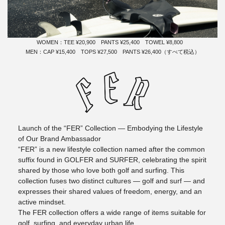
WOMEN：TEE ¥20,900 PANTS ¥25,400 TOWEL ¥8,800
MEN：CAP ¥15,400 TOPS ¥27,500 PANTS ¥26,400（すべて税込）
Launch of the “FER” Collection — Embodying the Lifestyle
of Our Brand Ambassador
“FER” is a new lifestyle collection named after the common
suffix found in GOLFER and SURFER, celebrating the spirit
shared by those who love both golf and surfing. This
collection fuses two distinct cultures — golf and surf — and
expresses their shared values of freedom, energy, and an
active mindset.
The FER collection offers a wide range of items suitable for
golf, surfing, and everyday urban life.