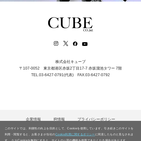
株式会社キューブ
〒107-0052 東京都港区赤坂2丁目17-7 赤坂溜池タワー 7階
TEL.03-6427-0791(代表) FAX.03-6427-0792
企業情報
IR情報
プライバシーポリシー
カスタマーハラスメント等に対する基本方針
採用情報
このサイトでは、利便性の向上を目的として、Cookieを使用しています。引き続きこのサイトを
電子公告
お問合わせ
サイトマップ
利用・閲覧すると、お客さまが当社の
Cookie利用に関するポリシー
に同意したものと見なされま
す。 なおCookieを無効にすると、サイトの一部の機能を使用できなくなる場合があります。