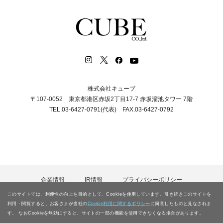
株式会社キューブ
〒107-0052 東京都港区赤坂2丁目17-7 赤坂溜池タワー 7階
TEL.03-6427-0791(代表) FAX.03-6427-0792
企業情報
IR情報
プライバシーポリシー
カスタマーハラスメント等に対する基本方針
採用情報
このサイトでは、利便性の向上を目的として、Cookieを使用しています。引き続きこのサイトを
電子公告
お問合わせ
サイトマップ
利用・閲覧すると、お客さまが当社の
Cookie利用に関するポリシー
に同意したものと見なされま
す。 なおCookieを無効にすると、サイトの一部の機能を使用できなくなる場合があります。