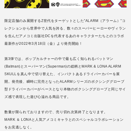
限定店舗のみ展開するZ世代をターゲットとした”ALARM（アラーム）”コ
レクションから世界中で人気を誇る、数々のスーパーヒーローやヴィラン
を生んだアメコミ出版社DCを代表するあのキャラクターたちとのコラボ
最新作が2022年3月18日（金）より発売開始！
第3弾では、ポップカルチャーの中で最も広く知られるバットマン
(Batman)とスーパーマン(Superman)の総柄とMARK & LONA ALARM
SKULLを真ん中で切り替えた、インパクトあるドライバーカバーを展
開。発売後、瞬時に完売となったALARMシリーズのボクシンググローブ
型ドライバーカバーがベースとなり本物のボクシンググローブと同じサイ
ズ感で表現した遊び心溢れる商品です。
数量が限られておりますので、売り切れ次第終了となります。
MARK ＆ LONAと人気アメコミキャラとのスペシャルコラボレーション
をお見逃しなく。