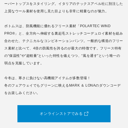
ーバートップスをスタイリング。イタリアのテックスアペル社に別注した
上質なウール素材を使用し見た目よりも非常に軽量なのが魅力。
ボトムスは、防風機能に優れるフリース素材「POLARTEC WIND
PRO®」と、全方向へ伸縮する裏起毛ストレッチコーデュロイ素材を組み
合わせた、テクニカルなコンビネーションパンツ。一般的な構造のフリー
ス素材と比べて、4倍の防風性を誇るのが最大の特徴です。フリース特有
の“保温性”や“超軽量”といった特性を備えつつ、“風を通す”という唯一の
弱点を克服しています。
今冬は、寒さに負けない高機能アイテムが多数登場！
冬のフェアウェイでもグリーンに映えるMARK ＆ LONAのダウンコーデ
をお楽しみください。
オンラインストアでみる