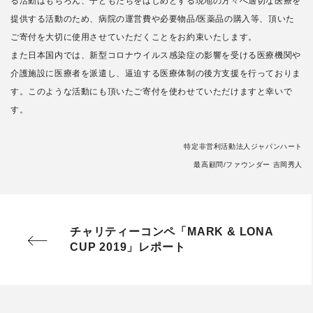
る活動はもちろん、子どもたちをはじめとする現地の方々へ適切な医療を
提供する活動のため、病院の運営費や必要物品/医薬品の購入等、頂いた
ご寄付を大切に使用させていただくことをお約束いたします。
また日本国内では、新型コロナウイルス感染症の影響を受ける医療機関や
介護施設に医療者を派遣し、逼迫する医療体制の後方支援を行っておりま
す。このような活動にも頂いたご寄付を使わせていただけますと幸いで
す。
特定非営利活動法人ジャパンハート
最高顧問/ファウンダー 吉岡秀人
チャリティーコンペ「MARK & LONA
CUP 2019」レポート