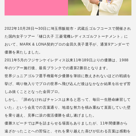
2022年10月28日〜30日に埼玉県飯能市・武蔵丘ゴルフコースで開催され
た国内女子ツアー「樋口久子 三菱電機レディスゴルフトーナメント」に
おいて、MARK & LONA契約プロの金田久美子選手が、通算9アンダーで
優勝を果たしました。
2011年5月のフジサンケイレディス以来11年189日ぶりの優勝は、1988
年のツアー施行後、最長ブランクでの通算2勝目となります。
世界ジュニアゴルフ選手権最年少優勝を筆頭に数えきれないほどの戦績を
挙げ、鳴り物入りでプロの世界へ飛び込んだ後はなかなか結果を出せず苦
しみ抜くこととなった金田プロ。
しかし、「諦めなければチャンスは来ると思って、毎日一生懸命練習して
いた」という会見での言葉通り、地道な努力を積み重ねて直面していた壁
を乗り越え、見事に涙の復活優勝を成し遂げました。
優勝スピーチでは声を詰まらせる場面もありましたが、11年間優勝から
遠ざかったことへの苦悩と、それを乗り越えた喜びが伝わる言葉は感動を