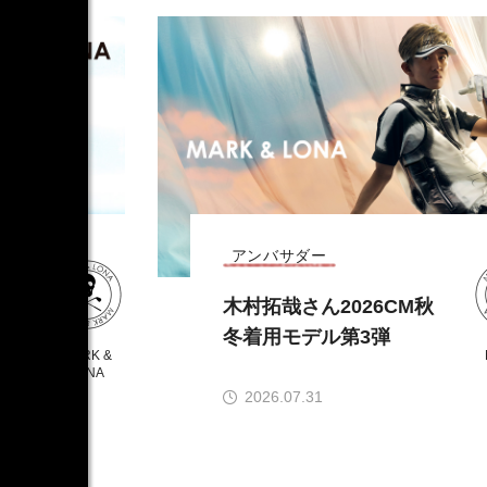
アンバサダー
秋
木村拓哉さん2026CM秋
冬着用モデル第3弾
MARK &
LONA
2026.07.31