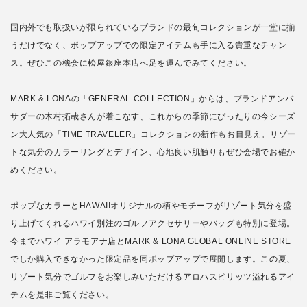
国内外でも取扱いが限られているブランドの最旬コレクションが一堂に揃
うだけでなく、ポップアップでの限定アイテムも手に入る貴重なチャン
ス。ぜひこの機会に松屋銀座本店へ足を運んでみてください。
MARK & LONAの「GENERAL COLLECTION」からは、ブランドアンバ
サダーの木村拓哉さんが着こなす、これからの季節にぴったりの今シーズ
ン大人気の「TIME TRAVELER」コレクションの新作もお目見え。リゾー
トな気分のカラーリングとデザイン、心地良い肌触りもぜひ会場でお確か
めください。
ポップなカラーとHAWAIIオリジナルの柄やモチーフがリゾート気分を盛
り上げてくれるハワイ別注のゴルフアクセサリーやバッグも特別に登場。
今までハワイ アラモアナ店とMARK & LONA GLOBAL ONLINE STORE
でしか購入できなかった限定品を同ポップアップで展開します。この夏、
リゾート気分でゴルフをお楽しみいただけるアロハスピリッツ溢れるアイ
テムを是非ご覧ください。