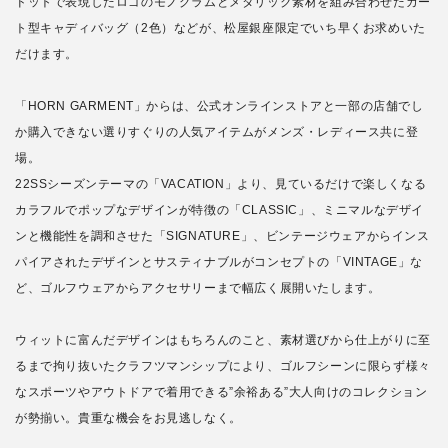
ドットで表現したロゴのモノグラムとメタリック素材を組み合わせたカー
ト型キャディバッグ（2色）などが、松屋銀座限定でいち早くお求めいた
だけます。
「HORN GARMENT」からは、公式オンラインストアと一部の店舗でし
か購入できない選りすぐりの人気アイテムがメンズ・レディース共に登
場。
22SSシーズンテーマの「VACATION」より、見ているだけで楽しくなる
カラフルでポップなデザインが特徴の「CLASSIC」、ミニマルなデザイ
ンと機能性を調和させた「SIGNATURE」、ビンテージウェアからインス
パイアされたデザインとサスティナブルがコンセプトの「VINTAGE」な
ど、ゴルフウェアからアクセサリーまで幅広く展開いたします。
ウィットに富んだデザインはもちろんのこと、素材選びから仕上がりに至
るまで拘り抜いたクラフツマンシップにより、ゴルフシーンに限らず様々
なスポーツやアウトドアで着用できる”余裕ある”大人向けのコレクション
が勢揃い。貴重な機会をお見逃しなく。