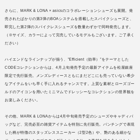
さらに、MARK & LONA × asicsのコラボレーションシューズも展開。発
売されたばかりの第3弾のBOAシステムを搭載したスパイクシューズと、
即完した第2弾のスパイクレスシューズを数量わずかで同時発売します。
（※サイズ、カラーによって完売しているモデルもございます。ご了承く
ださい）
ハイエンドなラインナップが揃う、”Efficient（効率）”をテーマとした
CODEコレクションからは、4月上旬発売予定の最新アイテムを松屋銀座
限定で先行販売。メンズレディースともにまだどこにも売っていない希少
なアイテムをいち早く手に入れるチャンスです。上質な素材とローズゴー
ルドのアイコンを用いたミニマムでドレッシーなコレクションの世界観を
お楽しみください。
その他、MARK & LONAからは4月中旬発売予定のシューズやキャディバ
ッグなど、完売必至の雑貨アイテムを特別に先行販売。パンチングで表現
した柄が特徴のスタッズレススニーカー（2型2色）や、艶のある細かな