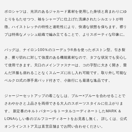
ポロシャツは、光沢のあるジャカード素材を使用した身頃と肩まわりにゆ
とりをもたせつつ、袖をシャープに仕上げた洗練されたシルエットが特
徴。ハイストレッチの特性と速乾性により、快適な状態を保ちます。襟リ
ブは特殊なメッシュ組織で編み立てることで、よりスポーティな印象に。
バッグは、ナイロン100％のコーデュラ®糸を使ったボストン型。引き裂
き、擦り切れに対して強度のある機能素材なので、タフな状況でも安心し
て使用できます。天口のメインファスナーは、コの字型に大きく開き、畳
んだ洋服も崩れることなくスムーズに出し入れ可能です。取り外し可能な
ベルクロ式の厚手肩パッド付きで、小旅行にも最適な逸品です。
ジャージーセットアップの着こなしは、ブルー×ブルーを合わせることで
さわやかさと上品さを両得できる大人のスポーツスタイルに仕上がりま
す。 新定番のキルトパターンをトータルコーディネートしたMARK ＆
LONAらしい春のゴルフコーディネートをお見逃し無く。 詳しくは、公式
オンラインストア又は直営店舗までお問い合わせください。