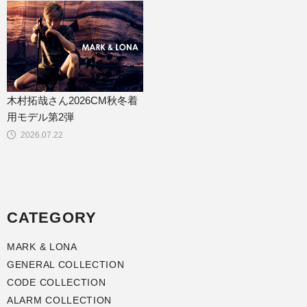
木村拓哉さん2026CM秋冬着
用モデル第2弾
2026.07.22
CATEGORY
MARK & LONA
GENERAL COLLECTION
CODE COLLECTION
ALARM COLLECTION