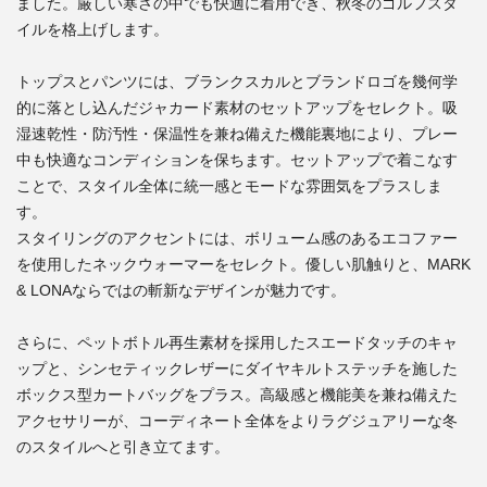
ました。厳しい寒さの中でも快適に着用でき、秋冬のゴルフスタ
イルを格上げします。
トップスとパンツには、ブランクスカルとブランドロゴを幾何学
的に落とし込んだジャカード素材のセットアップをセレクト。吸
湿速乾性・防汚性・保温性を兼ね備えた機能裏地により、プレー
中も快適なコンディションを保ちます。セットアップで着こなす
ことで、スタイル全体に統一感とモードな雰囲気をプラスしま
す。
スタイリングのアクセントには、ボリューム感のあるエコファー
を使用したネックウォーマーをセレクト。優しい肌触りと、MARK
& LONAならではの斬新なデザインが魅力です。
さらに、ペットボトル再生素材を採用したスエードタッチのキャ
ップと、シンセティックレザーにダイヤキルトステッチを施した
ボックス型カートバッグをプラス。高級感と機能美を兼ね備えた
アクセサリーが、コーディネート全体をよりラグジュアリーな冬
のスタイルへと引き立てます。