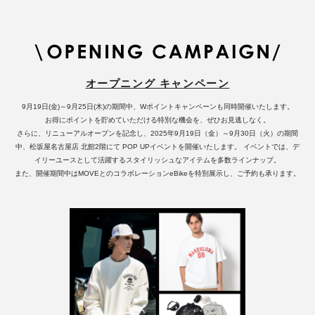
オープニング キャンペーン
9月19日(金)～9月25日(木)の期間中、Wポイントキャンペーンも同時開催いたします。
お得にポイントを貯めていただける特別な機会を、ぜひお見逃しなく。
さらに、リニューアルオープンを記念し、2025年9月19日（金）～9月30日（火）の期間
中、松坂屋名古屋店 北館2階にて POP UPイベントを開催いたします。 イベントでは、デ
イリーユースとして活躍するスタイリッシュなアイテムを多数ラインナップ。
また、開催期間中はMOVEとのコラボレーションeBikeを特別展示し、ご予約も承ります。