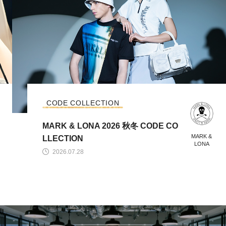
コレクション
MARK & LONA 2026 ABSTRACT C
ARK &
MARK
OLLECTION
LONA
LON
2026.07.24