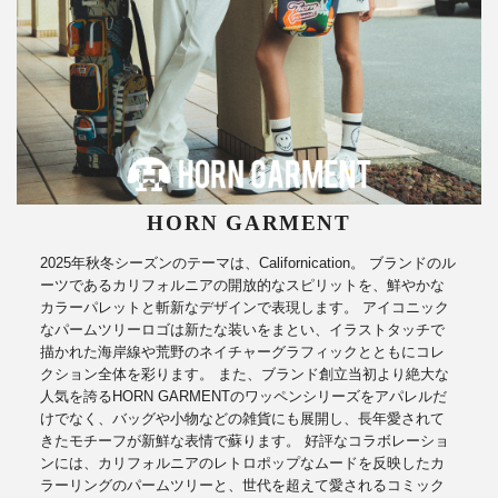
HORN GARMENT
2025年秋冬シーズンのテーマは、Californication。 ブランドのル
ーツであるカリフォルニアの開放的なスピリットを、鮮やかな
カラーパレットと斬新なデザインで表現します。 アイコニック
なパームツリーロゴは新たな装いをまとい、イラストタッチで
描かれた海岸線や荒野のネイチャーグラフィックとともにコレ
クション全体を彩ります。 また、ブランド創立当初より絶大な
人気を誇るHORN GARMENTのワッペンシリーズをアパレルだ
けでなく、バッグや小物などの雑貨にも展開し、長年愛されて
きたモチーフが新鮮な表情で蘇ります。 好評なコラボレーショ
ンには、カリフォルニアのレトロポップなムードを反映したカ
ラーリングのパームツリーと、世代を超えて愛されるコミック