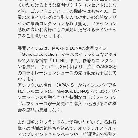
ていただけるような空間づくりをコンセプトにしな
がら、ゴルフウェアとしての機能性はもちろん、日
常のスタイリングにも取り入れやすい都会的なデザ
インの最新コレクションを取り揃え、ファッション
感度の高いお客様にもご満足いただけるラインナッ
プをご用意いたします。
展開アイテムは、MARK & LONAの定番ライン
「General collection」からスタイリッシュなスタイ
ルで人気を博す「T-LINE」まで、多彩なコレクショ
ンを展開。 さらに9月3日(水)より、注目のASICSと
のコラボレーションシューズの先行販売も予定して
おります。
アシックスの名作「JAPAN S」からインスパイアさ
れたシルエットに、MARK & LONAならではのデザイ
ンエッセンスを融合させた特別なコラボレーション
ゴルフシューズが一足先にご購入いただけるこの機
会を是非お見逃しなく。
また日頃よりブランドをご愛顧いただいているお客
様への感謝の気持ちを込めて、オリジナルノベルテ
ィのプレゼントキャンペーンや、期間限定の特別オ