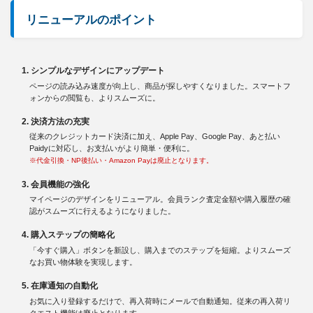
リニューアルのポイント
1. シンプルなデザインにアップデート
ページの読み込み速度が向上し、商品が探しやすくなりました。スマートフ
ォンからの閲覧も、よりスムーズに。
2. 決済方法の充実
従来のクレジットカード決済に加え、Apple Pay、Google Pay、あと払い
Paidyに対応し、お支払いがより簡単・便利に。
※代金引換・NP後払い・Amazon Payは廃止となります。
3. 会員機能の強化
マイページのデザインをリニューアル。会員ランク査定金額や購入履歴の確
認がスムーズに行えるようになりました。
4. 購入ステップの簡略化
「今すぐ購入」ボタンを新設し、購入までのステップを短縮。よりスムーズ
なお買い物体験を実現します。
5. 在庫通知の自動化
お気に入り登録するだけで、再入荷時にメールで自動通知。従来の再入荷リ
クエスト機能は廃止となります。