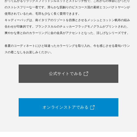
かって広がるリラックスフィットシルエットとストレッチ性で、これからの季節にぴったり
のストレスフリーな一着です。滑らかな肌触りのビスコース混の素材とコンパクトヤーンが
使用されているため、毛羽も少なく長く愛用できます。
キャディーバッグは、南イタリアのリゾートを彷彿とさせるメッシュとコットン帆布の組み
合わせが印象的です。ブランクスカルのチェッカーフラッグモノグラムがプリントされた、
爽やかな青と白のカラーリングに金の金具がアクセントとなった、涼しげなシリーズです。
春夏のコーディネートにひと味違ったカラーリングを取り入れ、今を感じさせる最旬バラン
スの着こなしをお楽しみください。
公式サイトでみる
オンラインストアでみる