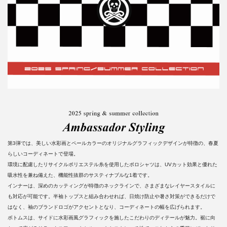
第3弾では、美しい水彩画とペールカラーのオリジナルグラフィックデザインが特徴の、春夏
らしいコーディネートで登場。
環境に配慮したリサイクルポリエステル糸を使用したポロシャツは、UVカット効果と優れた
吸水性を兼ね備えた、機能性抜群のサスティナブルな1着です。
インナーは、深めのカッティングが特徴のネックラインで、さまざまなレイヤースタイルに
も対応が可能です。半袖トップスと組み合わせれば、日焼け防止や暑さ対策ができるだけで
はなく、袖のブランドロゴがアクセントとなり、コーディネートの幅を広げられます。
ボトムスは、サイドに水彩画風グラフィックを施したこだわりのディテールが魅力。裾に向