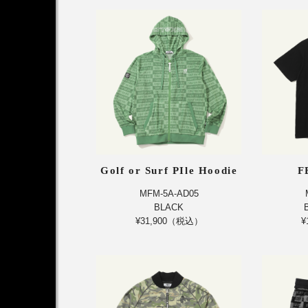
Golf or Surf PIle Hoodie
F
MFM-5A-AD05
BLACK
¥31,900（税込）
¥