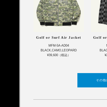
Golf or Surf Air Jacket
Golf or
MFM-5A-AD04
BLACK,CAMO,LEOPARD
BLA
¥39,600（税込）
¥
その他