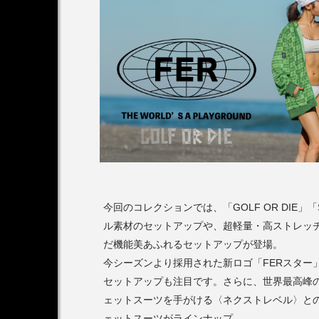
アンバサダー
木村拓哉さん2026CM
第1弾
2026.07.15
今回のコレクションでは、「GOLF OR DIE」
ル素材のセットアップや、超軽量・高ストレッ
だ機能美あふれるセットアップが登場。
今シーズンより採用された新ロゴ「FERスター
セットアップも注目です。さらに、世界最高峰の
ェットスーツを手がける〈ネクストレベル〉と
ェットスーツがラインナップ。