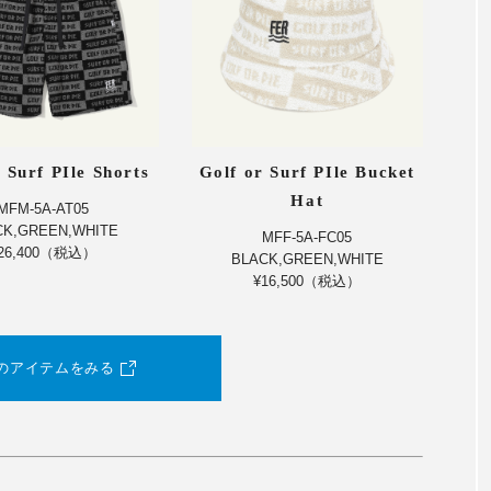
 Surf PIle Shorts
Golf or Surf PIle Bucket
Hat
MFM-5A-AT05
CK,GREEN,WHITE
MFF-5A-FC05
26,400（税込）
BLACK,GREEN,WHITE
¥16,500（税込）
のアイテムをみる