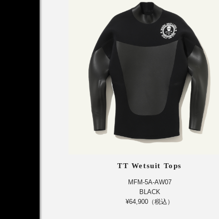
TT Wetsuit Tops
MFM-5A-AW07
BLACK
¥64,900（税込）