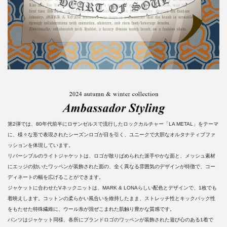
第2弾では、80年代前半にロサンゼルスで流行したロックカルチャー「LA METAL」をテーマ
に、様々な形で表現されたシーズンロゴが目を引く、ユニークで大胆なオルタナティブファ
ッションを体現しています。
リバーシブルのライトジャケットは、ロゴが散りばめられた派手やかな面と、メッシュ素材
にエッジの効いたワッペンが装飾された面の、全く異なる雰囲気のデザインが特徴で、コー
ディネートの幅を広げることができます。
ジャケットに合わせたVネックニットは、MARK & LONAらしい配色とデザインで、1枚でも
着映えします。コットンの柔らかい風合いを維持したまま、ストレッチ性とキックバック性
をもたせた特殊繊維に、ウール糸が混ぜこまれた肌触り豊かな質感です。
パンツはジャケット同様、各所にブランドロゴのワッペンが装飾された遊び心のある1着で