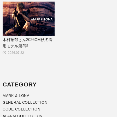
木村拓哉さん2026CM秋冬着
用モデル第2弾
2026.07.22
CATEGORY
MARK & LONA
GENERAL COLLECTION
CODE COLLECTION
ALARM COLLECTION