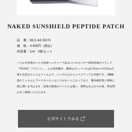
NAKED SUNSHIELD PEPTIDE PATCH
品 番：MLS-4A-SO74
価 格：4.400円（税込）
内容量：1ml 5枚セット
ソウル大学発のバイオ技術ベンチャーであるバイオセンサー研究所発のブランド、
「FRANZ（フランツ）」との共同製作。透明なサンパッチは0.013㎜〜0.015㎜の
薄さを誇るスリムなフィルムで、パッチの上からメイクアップも可能です。2層構
造のフィルムとブースターエッセンスがセットになっており、紫外線対策と同時に
肌に潤いを与えます。従来の肌色のパッチとは違い、透明な仕上がりの為、男女問
わずご使用いただけます。
公式サイトでみる