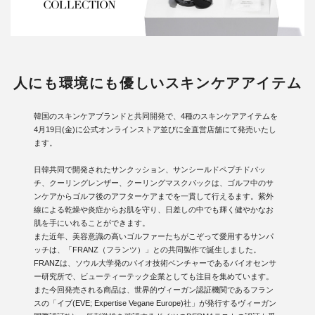
人にも環境にも優しいスキンケアアイテム
韓国のスキンケアブランドと共同開発で、4種のスキンケアアイテムを
4月19日(金)に公式オンラインストア並びに全直営店舗にて発売いたし
ます。
日韓共同で開発されたサンクッション、サンシールドペプチドパッ
チ、クーリングレンザー、クーリングマスクパックは、ゴルフ中のサ
ンケアからゴルフ後のアフターケアまでを一貫して行えるます。紫外
線による乾燥や炎症からお肌を守り、日差しの中でも輝く健やかなお
肌を手にいれることができます。
また近年、美容意識の高いゴルファーたちがこぞって愛用するサンパ
ッチは、「FRANZ（フランツ）」との共同製作で誕生しました。
FRANZは、ソウル大学発のバイオ技術ベンチャーであるバイオセンサ
ー研究所で、ビューティーテック企業としても注目を集めています。
また今回発売される商品は、世界的ヴィーガン認証機関であるフラン
スの「イブ(EVE; Expertise Vegane Europe)社」が発行するヴィーガン