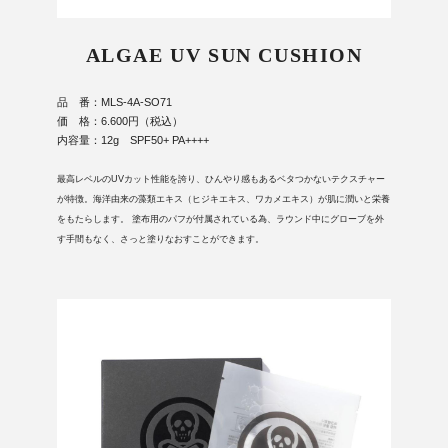
ALGAE UV SUN CUSHION
品 番：MLS-4A-SO71
価 格：6.600円（税込）
内容量：12g SPF50+ PA++++
最高レベルのUVカット性能を誇り、ひんやり感もあるベタつかないテクスチャー
が特徴。海洋由来の藻類エキス（ヒジキエキス、ワカメエキス）が肌に潤いと栄養
をもたらします。 塗布用のパフが付属されている為、ラウンド中にグローブを外
す手間もなく、さっと塗りなおすことができます。