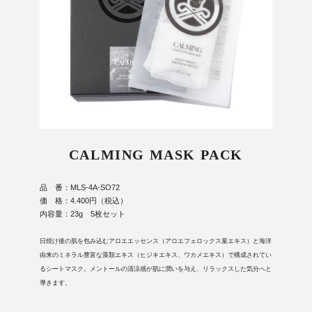
CALMING MASK PACK
品 番：MLS-4A-SO72
価 格：4.400円（税込）
内容量：23g 5枚セット
日焼け後の肌を包み込むアロエエッセンス（アロエフェロックス葉エキス）と海洋
由来のミネラル豊富な藻類エキス（ヒジキエキス、ワカメエキス）で構成されてい
るシートマスク。メントールの清涼感が肌に潤いを与え、リラックスした気分へと
導きます。