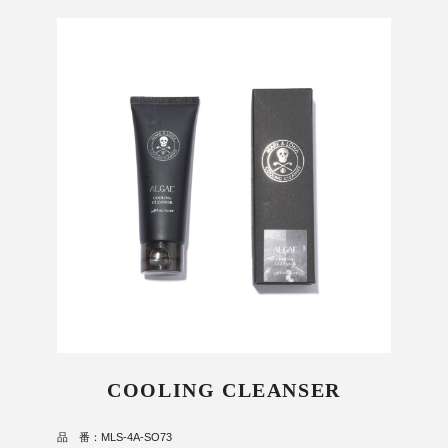
COOLING CLEANSER
品 番：MLS-4A-SO73