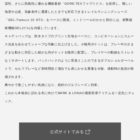
湿性、さらに防風性に優れる機能素材「GORE-TEXファブリクス」を採用し、難しい
地形や山道、気象条件に遭遇したときでも対応できるトレイルランニングシューズ
「GEL-Trabuco 10 GTX」をベースに開発。ミッドソールのかかと部分には、衝撃緩
衝機能GEL(ゲル)を内蔵しています。
キャディバッグは、防水タイプのプリント生地をベースに、コンビネーションにスムー
ス合皮を合わせてシャープな印象に仕上げました。小物用ポケットは、プレー中のさま
ざまな動きに対応した細かな内ポケットを随所に配置し、プレイヤーの動線をストレス
なくサポートします。バックパックのように背負うことのできるダブルショルダーベル
トで、セルフプレーなど長時間担ぐ場合でも肩にかかる重量を分散、移動時の負担が軽
減されます。
爽やかで過ごしやすい気候になり、絶好のゴルフシーズン到来。
これから本格的に訪れる冬に向けてMARK & LONAの最新防寒アイテムを一足先にチェ
ック。
公式サイトでみる