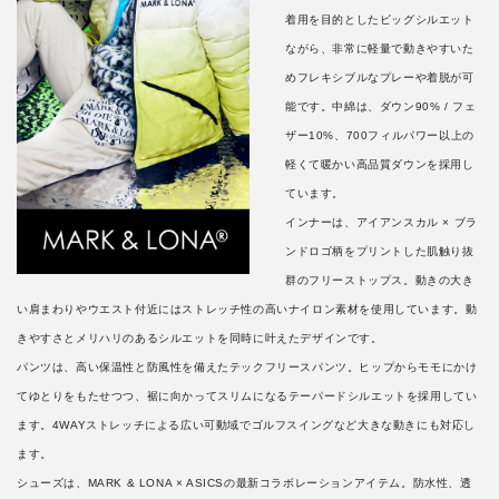
着用を目的としたビッグシルエット
ながら、非常に軽量で動きやすいた
めフレキシブルなプレーや着脱が可
能です。中綿は、ダウン90% / フェ
ザー10%、700フィルパワー以上の
軽くて暖かい高品質ダウンを採用し
ています。
インナーは、アイアンスカル × ブラ
ンドロゴ柄をプリントした肌触り抜
群のフリーストップス。動きの大き
い肩まわりやウエスト付近にはストレッチ性の高いナイロン素材を使用しています。動
きやすさとメリハリのあるシルエットを同時に叶えたデザインです。
パンツは、高い保温性と防風性を備えたテックフリースパンツ。ヒップからモモにかけ
てゆとりをもたせつつ、裾に向かってスリムになるテーパードシルエットを採用してい
ます。4WAYストレッチによる広い可動域でゴルフスイングなど大きな動きにも対応し
ます。
シューズは、MARK & LONA × ASICSの最新コラボレーションアイテム。防水性、透