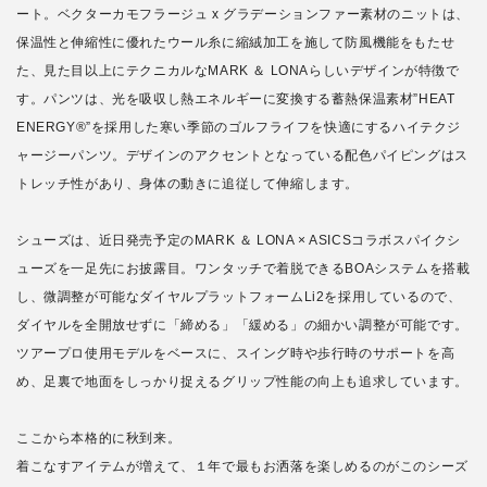
ート。ベクターカモフラージュ x グラデーションファー素材のニットは、
保温性と伸縮性に優れたウール糸に縮絨加工を施して防風機能をもたせ
た、見た目以上にテクニカルなMARK ＆ LONAらしいデザインが特徴で
す。パンツは、光を吸収し熱エネルギーに変換する蓄熱保温素材”HEAT
ENERGY®”を採用した寒い季節のゴルフライフを快適にするハイテクジ
ャージーパンツ。デザインのアクセントとなっている配色パイピングはス
トレッチ性があり、身体の動きに追従して伸縮します。
シューズは、近日発売予定のMARK ＆ LONA × ASICSコラボスパイクシ
ューズを一足先にお披露目。ワンタッチで着脱できるBOAシステムを搭載
し、微調整が可能なダイヤルプラットフォームLi2を採用しているので、
ダイヤルを全開放せずに「締める」「緩める」の細かい調整が可能です。
ツアープロ使用モデルをベースに、スイング時や歩行時のサポートを高
め、足裏で地面をしっかり捉えるグリップ性能の向上も追求しています。
ここから本格的に秋到来。
着こなすアイテムが増えて、１年で最もお洒落を楽しめるのがこのシーズ