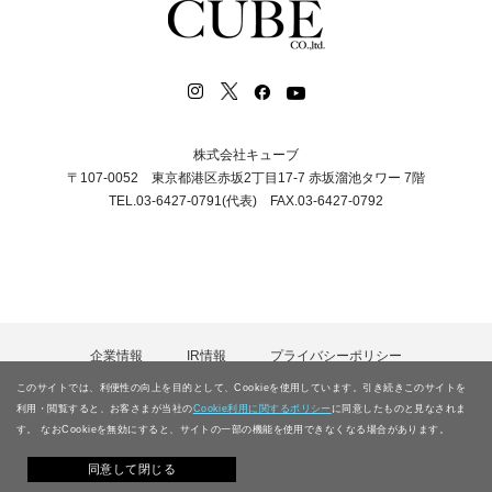
株式会社キューブ
〒107-0052 東京都港区赤坂2丁目17-7 赤坂溜池タワー 7階
TEL.03-6427-0791(代表) FAX.03-6427-0792
企業情報
IR情報
プライバシーポリシー
カスタマーハラスメント等に対する基本方針
採用情報
このサイトでは、利便性の向上を目的として、Cookieを使用しています。引き続きこのサイトを
電子公告
お問合わせ
サイトマップ
利用・閲覧すると、お客さまが当社の
Cookie利用に関するポリシー
に同意したものと見なされま
す。 なおCookieを無効にすると、サイトの一部の機能を使用できなくなる場合があります。
Copyright © CUBE CO., LTD.
同意して閉じる