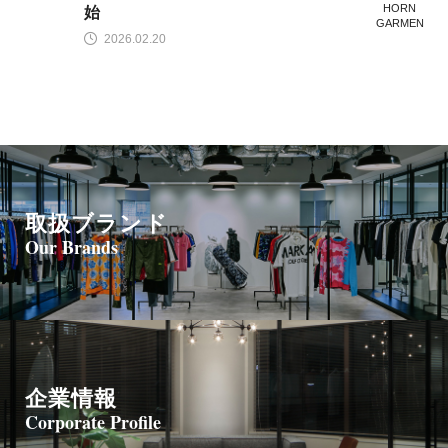
RN
HORN
始
MEN
GARME
T
2025.09.03
取扱ブランド
Our Brands
企業情報
Corporate Profile