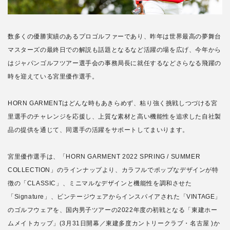
数多くの優勝実績のあるプロゴルファーであり、昨年は世界最高の夢舞台
マスターズの最終日での解説も話題となるなど活躍の場を広げ、今年から
はジャパンゴルフツアー選手会の事務局長に就任するなどさらなる飛躍の
時を迎えている宮里優作選手。
HORN GARMENTはどんな時もあきらめず、粘り強く挑戦しつづける宮
里選手のチャレンジを応援し、上質な素材と高い機能性を追求した自社製
品の提供を通じて、同選手の活躍をサポートしてまいります。
宮里優作選手は、「HORN GARMENT 2022 SPRING / SUMMER
COLLECTION」のラインナップより、カラフルでポップなデザインが特
徴の「CLASSIC」、ミニマルなデザインと機能性を調和させた
「Signature」、ビンテージウェアからインスパイアされた「VINTAGE」
のゴルフウェアを、国内男子ツアーの2022年度の初戦となる「東建ホー
ムメイトカップ」(3月31日開幕／東建多度カントリークラブ・名古屋 )か