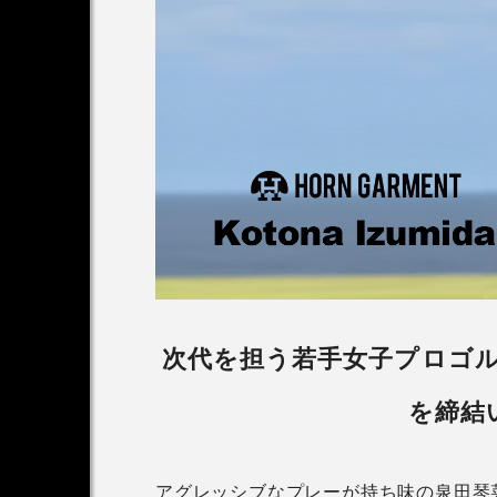
店舗
『セサミストリート』
ションアイテムが登場
2024.10.04
次代を担う若手女子プロゴ
を締結
アグレッシブなプレーが持ち味の泉田琴菜