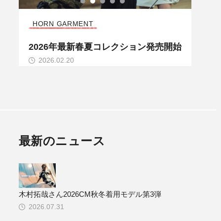
HORN GARMENT
HOR
R
2026年最新春夏コレクション発売開始
20
2026.02.20
20
最新のニュース
木村拓哉さん2026CM秋冬着用モデル第3弾
2026.07.31