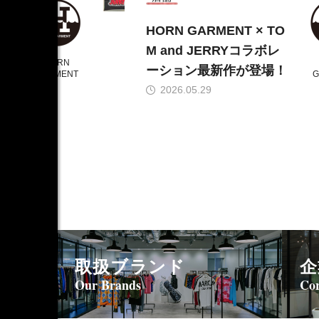
と
HORN GARMENT × TO
イ
M and JERRYコラボレ
HORN
ーション最新作が登場！
GARMENT
G
2026.05.29
取扱ブランド
企
Our Brands
Cor