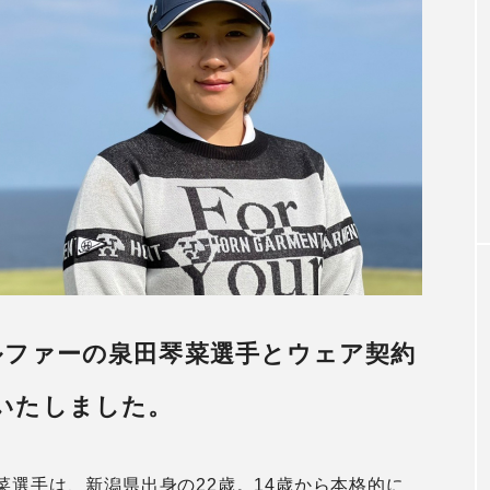
店舗
とのコラボレー
HORN GARMENT × TOM and JER
！
Yコラボレーション最新作が登場！
2026.05.29
ルファーの泉田琴菜選手とウェア契約
いたしました。
選手は、新潟県出身の22歳。14歳から本格的に