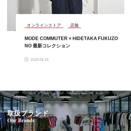
店舗
HORN GARMENT × TOM and JERR
HORN
Yコラボレーション最新作が登場！
GARMEN
T
2026.05.29
取扱ブランド
Our Brands