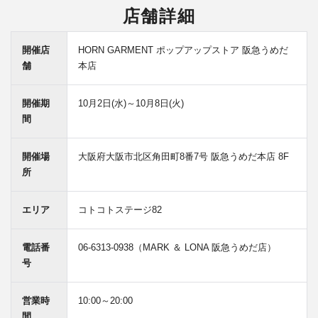
店舗詳細
開催店
HORN GARMENT ポップアップストア 阪急うめだ
舗
本店
開催期
10月2日(水)～10月8日(火)
間
開催場
大阪府大阪市北区角田町8番7号 阪急うめだ本店 8F
所
エリア
コトコトステージ82
電話番
06-6313-0938（MARK ＆ LONA 阪急うめだ店）
号
営業時
10:00～20:00
間