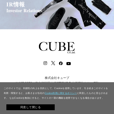
IR情報
Investor Relations
株式会社キューブ
〒107-0052 東京都港区赤坂2丁目17-7 赤坂溜池タワー 7階
TEL.03-6427-0791(代表) FAX.03-6427-0792
このサイトでは、利便性の向上を目的として、Cookieを使用しています。引き続きこのサイトを
利用・閲覧すると、お客さまが当社の
Cookie利用に関するポリシー
に同意したものと見なされま
す。 なおCookieを無効にすると、サイトの一部の機能を使用できなくなる場合があります。
同意して閉じる