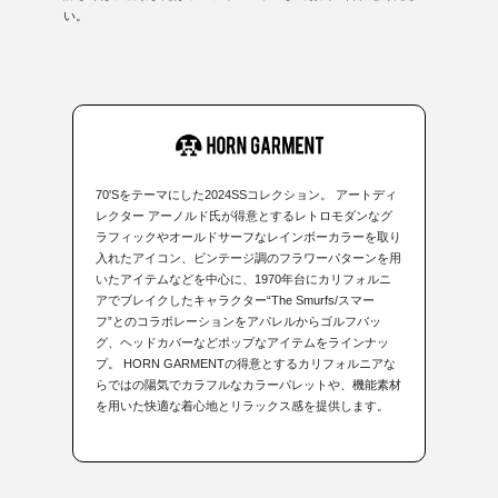
い。
70'Sをテーマにした2024SSコレクション。 アートディ
レクター アーノルド氏が得意とするレトロモダンなグ
ラフィックやオールドサーフなレインボーカラーを取り
入れたアイコン、ビンテージ調のフラワーパターンを用
いたアイテムなどを中心に、1970年台にカリフォルニ
アでブレイクしたキャラクター“The Smurfs/スマー
フ”とのコラボレーションをアパレルからゴルフバッ
グ、ヘッドカバーなどポップなアイテムをラインナッ
プ。 HORN GARMENTの得意とするカリフォルニアな
らではの陽気でカラフルなカラーパレットや、機能素材
を用いた快適な着心地とリラックス感を提供します。