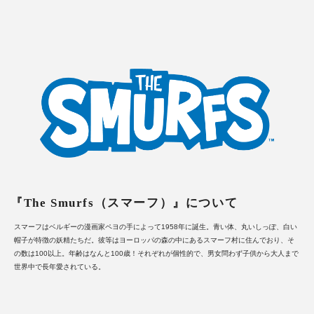
『The Smurfs（スマーフ）』について
スマーフはベルギーの漫画家ペヨの手によって1958年に誕生。青い体、丸いしっぽ、白い
帽子が特徴の妖精たちだ。彼等はヨーロッパの森の中にあるスマーフ村に住んでおり、そ
の数は100以上。年齢はなんと100歳！それぞれが個性的で、男女問わず子供から大人まで
世界中で長年愛されている。