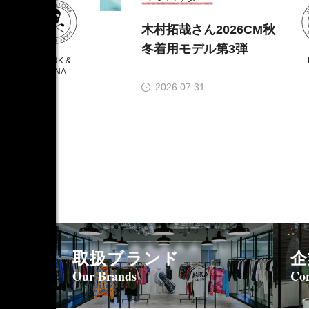
秋
木村拓哉さん2026CM秋
冬着用モデル第3弾
MARK &
LONA
2026.07.31
取扱ブランド
企
Our Brands
Cor