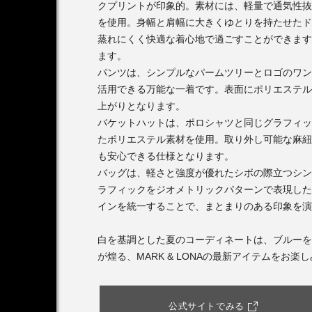
クプリントが印象的。素材には、軽量で通気性抜
を使用。身幅と肩幅に大きくゆとりを持たせたド
蒸れにくく快適な着心地で過ごすことができます
ます。
パンツは、シンプルなパームツリーとロゴのワン
活用できる万能な一着です。表面にポリエステル
上がりとなります。
バケットハットは、ポロシャツと同じグラフィッ
たポリエステル素材を使用。取り外し可能な麻紐
も安心できる仕様となります。
バッグは、軽さと強度が優れたシボの際立つシン
ラフィックをジオメトリックパターンで表現した
インを統一することで、まとまりのある印象を演
白を基調とした夏のコーディネートは、ブルーを
が煌る、MARK & LONAの最新アイテムをお楽
公式サイトでみる