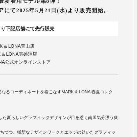
最新着用モデル第8弾！
アにて
2025年5月21日(水)より販売開始。
)より下記店舗にて先行販売
K & LONA青山店
K & LONA表参道店
LONA公式オンラインストア
るコーディネートを着こなすMARK & LONA 春夏コレク
した夏らしいグラフィックデザインが目を惹く南国気分漂う爽
ちつつ、斬新なデザインワークとエッジの効いたグラフィッ