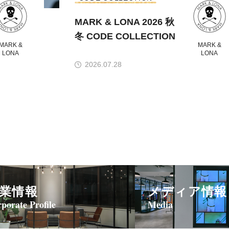
MARK & LONA 2026 秋
冬 CODE COLLECTION
MARK &
MARK &
LONA
LONA
2026.07.28
業情報
メディア情報
porate Profile
Media