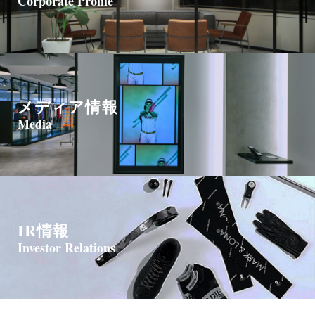
Corporate Profile
メディア情報
Media
IR情報
Investor Relations