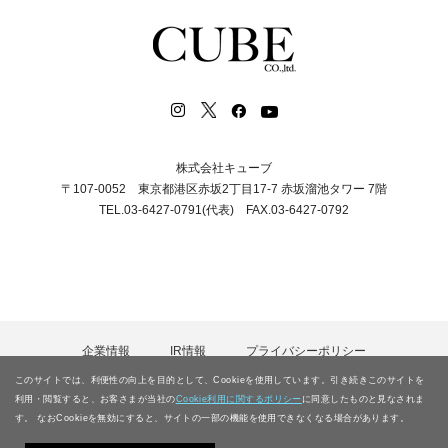
株式会社キューブ
〒107-0052 東京都港区赤坂2丁目17-7 赤坂溜池タワー 7階
TEL.03-6427-0791(代表) FAX.03-6427-0792
企業情報
IR情報
プライバシーポリシー
カスタマーハラスメント等に対する基本方針
採用情報
このサイトでは、利便性の向上を目的として、Cookieを使用しています。引き続きこのサイトを
電子公告
お問合わせ
サイトマップ
利用・閲覧すると、お客さまが当社の
Cookie利用に関するポリシー
に同意したものと見なされま
す。 なおCookieを無効にすると、サイトの一部の機能を使用できなくなる場合があります。
Copyright © CUBE CO., LTD.