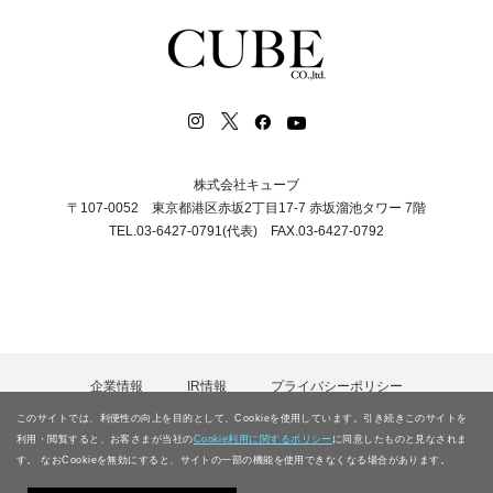
株式会社キューブ
〒107-0052 東京都港区赤坂2丁目17-7 赤坂溜池タワー 7階
TEL.03-6427-0791(代表) FAX.03-6427-0792
企業情報
IR情報
プライバシーポリシー
カスタマーハラスメント等に対する基本方針
採用情報
このサイトでは、利便性の向上を目的として、Cookieを使用しています。引き続きこのサイトを
電子公告
お問合わせ
サイトマップ
利用・閲覧すると、お客さまが当社の
Cookie利用に関するポリシー
に同意したものと見なされま
す。 なおCookieを無効にすると、サイトの一部の機能を使用できなくなる場合があります。
Copyright © CUBE CO., LTD.