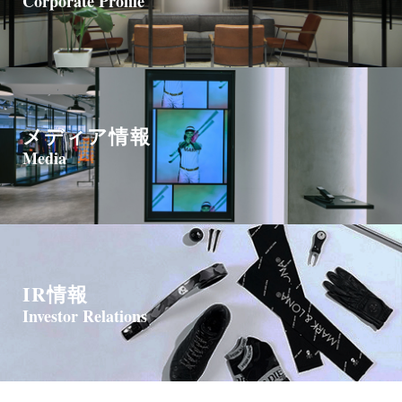
Corporate Profile
メディア情報
Media
IR情報
Investor Relations