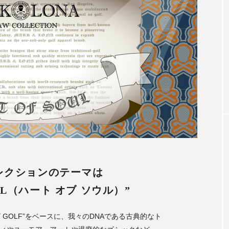
アンバサダー
木村拓哉さん2026CM秋冬着用モデ
第1弾
2026.07.15
コレクションのテーマは
OUL（ハート オブ ソウル）”
URY GOLF”をベースに、我々のDNAである古典的なト