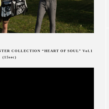
NTER COLLECTION “HEART OF SOUL” Vol.1
(15sec)