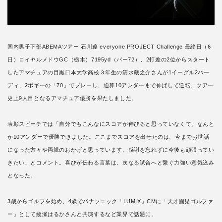
国内男子下部ABEMAツアー 石川遼 everyone PROJECT Challenge 最終日（6
日）ロイヤルメドウGC（栃木）7195yd（パー72）、2打差の2位からスタート
したアマチュアの目黒日本大学高校３年生の清水蔵之介さんが1イーグル2バー
ディ、2ボギーの「70」でプレーし、通算10アンダーまで伸ばして逆転。ツアー
史上9人目となるアマチュア優勝を果たしました。
表彰スピーチでは「自分でもこんなにスコアが伸びると思っていなくて、なんと
か10アンダーで優勝できました。ここまでスコアを出せたのは、今までお世話
になった方々や両親のおかげと思っています。感謝を忘れずに今後も頑張ってい
きたい」とコメント。喜びが伝わる言葉は、次なる試合へと繋ぐ力強い意気込み
となった。
3歳からゴルフを始め、4歳でパナソニック「LUMIX」CMに「天才園児ゴルファ
ー」として綾瀬はるかさんと共演するなど業界で話題に。