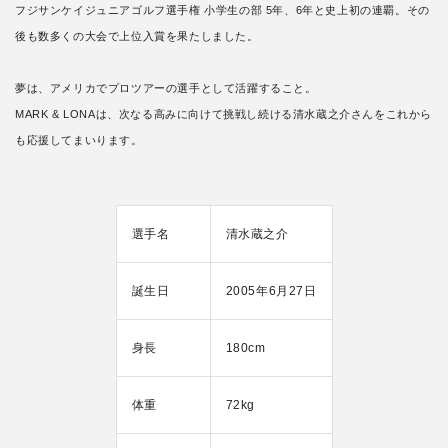
フジサンケイジュニアゴルフ選手権 小学生の部 5年、6年と史上初の連覇。その
後も数多くの大会で上位入賞を果たしました。
夢は、アメリカでプロツアーの選手として活躍すること。
MARK & LONAは、次なる高みに向けて挑戦し続ける清水蔵之介さんをこれから
も応援してまいります。
選手名
清水蔵之介
誕生日
2005年6月27日
身長
180cm
体重
72kg