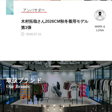
CODE COLLECTION
MARK & LONA 2026 秋冬 CODE CO
MARK &
LLECTION
LONA
2026.07.28
取扱ブランド
Our Brands