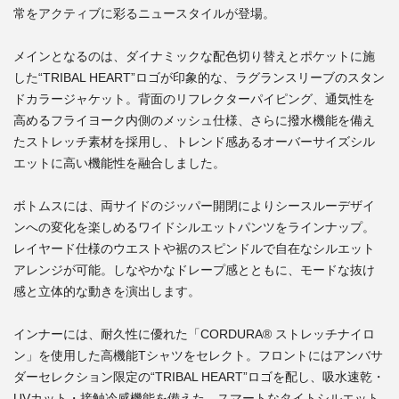
常をアクティブに彩るニュースタイルが登場。
メインとなるのは、ダイナミックな配色切り替えとポケットに施
した“TRIBAL HEART”ロゴが印象的な、ラグランスリーブのスタン
ドカラージャケット。背面のリフレクターパイピング、通気性を
高めるフライヨーク内側のメッシュ仕様、さらに撥水機能を備え
たストレッチ素材を採用し、トレンド感あるオーバーサイズシル
エットに高い機能性を融合しました。
ボトムスには、両サイドのジッパー開閉によりシースルーデザイ
ンへの変化を楽しめるワイドシルエットパンツをラインナップ。
レイヤード仕様のウエストや裾のスピンドルで自在なシルエット
アレンジが可能。しなやかなドレープ感とともに、モードな抜け
感と立体的な動きを演出します。
インナーには、耐久性に優れた「CORDURA® ストレッチナイロ
ン」を使用した高機能Tシャツをセレクト。フロントにはアンバサ
ダーセレクション限定の“TRIBAL HEART”ロゴを配し、吸水速乾・
UVカット・接触冷感機能を備えた、スマートなタイトシルエット