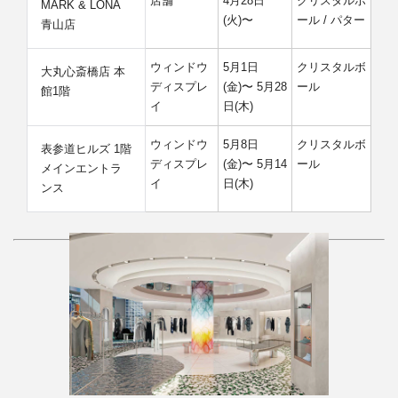
店舗
4月28日
クリスタルボ
MARK & LONA
(火)〜
ール / パター
青山店
ウィンドウ
5月1日
クリスタルボ
大丸心斎橋店 本
ディスプレ
(金)〜 5月28
ール
館1階
イ
日(木)
ウィンドウ
5月8日
クリスタルボ
表参道ヒルズ 1階
ディスプレ
(金)〜 5月14
ール
メインエントラ
イ
日(木)
ンス