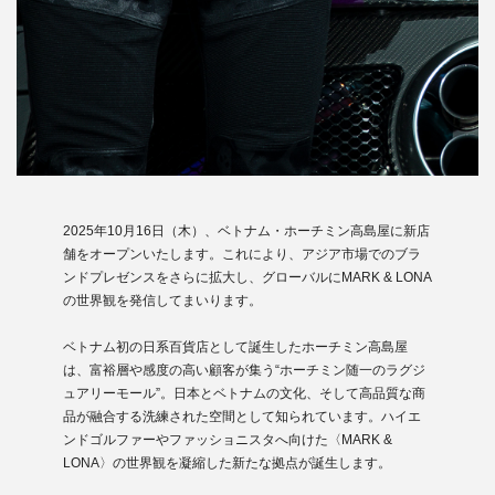
2025年10月16日（木）、ベトナム・ホーチミン高島屋に新店
舗をオープンいたします。これにより、アジア市場でのブラ
ンドプレゼンスをさらに拡大し、グローバルにMARK & LONA
の世界観を発信してまいります。
ベトナム初の日系百貨店として誕生したホーチミン高島屋
は、富裕層や感度の高い顧客が集う“ホーチミン随一のラグジ
ュアリーモール”。日本とベトナムの文化、そして高品質な商
品が融合する洗練された空間として知られています。ハイエ
ンドゴルファーやファッショニスタへ向けた〈MARK &
LONA〉の世界観を凝縮した新たな拠点が誕生します。