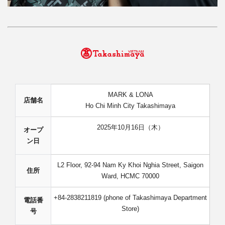
MARK & LONA
店舗名
Ho Chi Minh City Takashimaya
2025年10月16日（木）
オープ
ン日
L2 Floor, 92-94 Nam Ky Khoi Nghia Street, Saigon
住所
Ward, HCMC 70000
+84-2838211819 (phone of Takashimaya Department
電話番
Store)
号