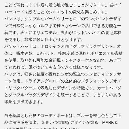
ことで蒸れにくく快適な着心地で過ごすことができます。裾のド
ローコードを絞ることでシルエットの変化を楽しめます。
パンツは、シンプルなパームツリーとロゴのワンポイントデザイ
ンで日常使いからゴルフまで様々なシーンで活用できる万能な一
着です。表面にポリエステル、裏面がコットンパイルの裏毛素材
を使用し、非常に軽い仕上がりとなります。
バケットハットは、ポロシャツと同じグラフィックプリント。本
体は、吸水速乾、UVカット、接触冷感に優れたポリエステル素材
を使用。取り外し可能な麻紐風アジャスター付きなので、あご下
でとめれば、風が吹いても安心できる仕様となります。
バッグは、軽さと強度が優れたシボの際立つシンセティックレザ
ーを使用。トライアングルロゴの立体的なグラフィックをジオメ
トリックパターンで表現したデザインが特徴です。カートバッグ
とダッフルバッグのデザインを統一することで、まとまりのある
印象を演出できます。
白を基調とした夏のコーディネートは、ブルーを差し色として上
品に清涼感を演出。 斬新かつ大胆なデザインが煌る、MARK &