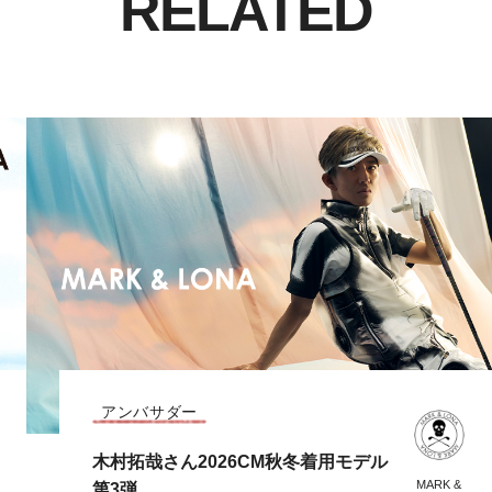
RELATED
CODE COLLECTION
MARK & LONA 2026 秋冬 CODE CO
MARK &
MA
LLECTION