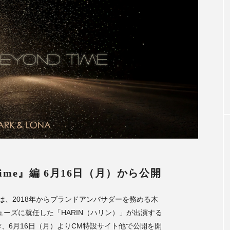
アンバサダー
木村拓哉さん2026CM秋冬着用モデ
第1弾
2026.07.15
d Time』編 6月16日（月）から公開
）」は、2018年からブランドアンバサダーを務める木
ーズに就任した「HARIN（ハリン）」が出演する
』編を制作、6月16日（月）よりCM特設サイト他で公開を開