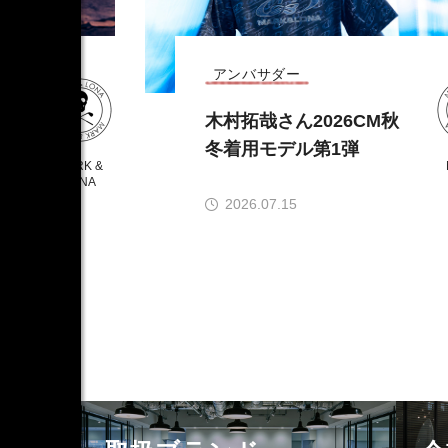
アンバサダー
秋
木村拓哉さん2026CM秋
冬着用モデル第1弾
MARK &
LONA
2026.07.15