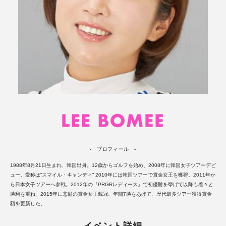
- プロフィール -
1988年8月21日生まれ、韓国出身。12歳からゴルフを始め、2008年に韓国女子ツアーデビ
ュー。愛称は“スマイル・キャンディ” 2010年には韓国ツアーで賞金女王を獲得。2011年か
ら日本女子ツアーへ参戦。2012年の『PRGRレディース』で初優勝を挙げて以降も着々と
勝利を重ね、2015年に悲願の賞金女王戴冠。年間7勝をあげて、歴代最多ツアー獲得賞金
額を更新した。