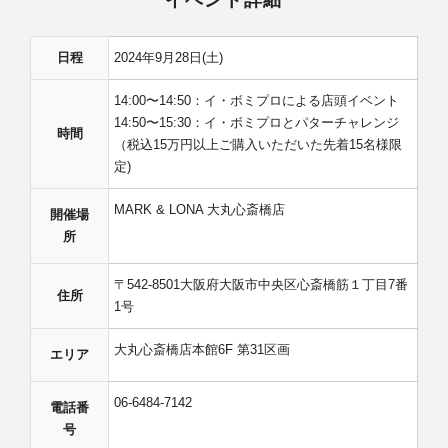
イベント詳細
日程
2024年9月28日(土)
14:00〜14:50：イ・ボミプロによる店頭イベント
14:50〜15:30：イ・ボミプロとパターチャレンジ
時間
（税込15万円以上ご購入いただいた先着15名様限
定)
MARK & LONA 大丸心斎橋店
開催場
所
〒542-8501大阪府大阪市中央区心斎橋筋１丁目7番
住所
1号
大丸心斎橋店本館6F 第31区画
エリア
06-6484-7142
電話番
号