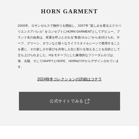
HORN GARMENT
2006年、ロサンゼルスで物作りを開始し、2007年 ”楽しみを着るエクスペ
リエンスアパレル" をコンセプトにHORN GARMENTとしてデビュー。ブ
ランド名の由来は、幸運を呼ぶとされる”角笛/ホルン”から名付けられ、サ
ーフ、グリーン、タウンなど様々なライフスタイルシーンで着用すること
を通じ、その楽しさや喜びを共有し人生に彩りを加えることを目的として
立ち上げられました。Hをモチーフにした象徴的なフリーダムロゴは、
海、太陽、そしてHAPPYとHOPE、HORNの”H”からデザインされていま
す。
2024秋冬コレクションの詳細はコチラ
公式サイトでみる