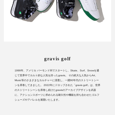
gravis golf
1998年、アメリカ バーモンド州でスタートし、Skate、Surf、Snowを通
じて世界中でカルト的な人気を誇ったgravis。 その絶大な人気からArt、
Music等のさまざまなカルチャーに浸透し、一躍90年代のストリートシー
ンを席巻してきました。 2022年にドロップされた「gravis golf」は、世界
のストリートシーンを席巻し続けたgravisのアーカイブデザインを武器
に、アクションスポーツに求められる耐久性や機能を持ち合わせたゴルフ
シューズやアパレルを展開いたします。