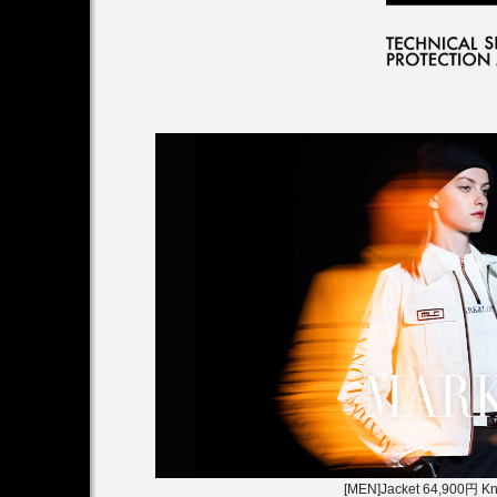
[MEN]Jacket 64,900円 Kn