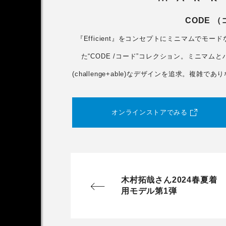
CODE 
『Efficient』をコンセプトにミニマムでモード
た“CODE /コード”コレクション。ミニマ
(challenge+able)なデザインを追求。
オンラインストアでみる
木村拓哉さん2024春夏着
用モデル第1弾