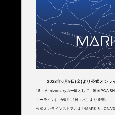
アンバサダー
木村拓哉さん2026CM
第1弾
2026.07.15
2023年6月9日(金)より公式オ
15th Anniversaryの一環として、米国PG
ィーライン)」が6月14日（水）より発売。
公式オンラインストアおよびMARK & LO