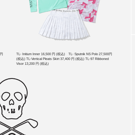
0円
TL- Initium Inner 16,500 円 (税込) TL- Sputnik NS Polo 27,500円
(税込) TL-Vertical Pleats Skirt 37,400 円 (税込) TL-97 Ribboned
Visor 13,200 円 (税込)