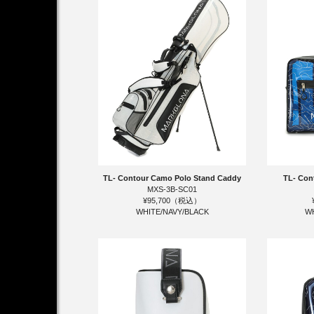
TL- Contour Camo Polo Stand Caddy
TL- Con
MXS-3B-SC01
¥95,700（税込）
WHITE/NAVY/BLACK
WH