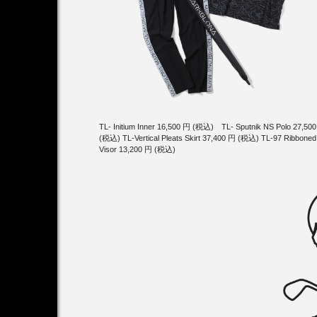
TL- Initium Inner 16,500 円 (税込) TL- Sputnik NS Polo 27,50
(税込) TL-Vertical Pleats Skirt 37,400 円 (税込) TL-97 Ribboned
Visor 13,200 円 (税込)