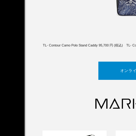
TL- Contour Camo Polo Stand Caddy 95,700 円 (税込) TL- Co
オンラ