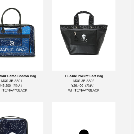
tour Camo Boston Bag
TL-Side Pocket Cart Bag
MXS-3B-SB01
MXS-3B-SB02
¥46,200（税込）
¥26,400（税込）
ITE/NAVY/BLACK
WHITE/NAVY/BLACK