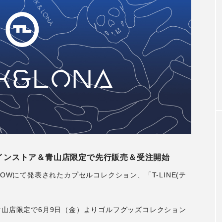
アンバサダー
秋冬着用モデル
木村拓哉さん2026CM秋冬着用モデ
第3弾
2026.07.31
ンラインストア＆青山店限定で先行販売＆受注開始
A SHOWにて発表されたカプセルコレクション、「T-LINE(テ
NA青山店限定で6月9日（金）よりゴルフグッズコレクション