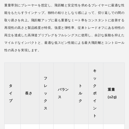
重量帯別にプレーヤーを想定し、飛距離と安定性を求めるプレイヤーに最適な性
能をもたらすラインナップ。独特の粘りとしなり感によって、切り返しでの間の
取り易さを向上。飛距離アップに最も重要なミート率をコンスタントに改善する
再現性の高さと製品精度が特長。強度と弾性率、従来トレードオフにある特性の
両立を達成した高弾道プリプレグをフルレングスに使用し、余計な振動を抑えた
マイルドなインパクトと、最適な低スピン性能による最大飛距離とコントロール
性の高さを実現します。
キ
フ
ッ
タ
レ
ト
ク
バラン
重量
イ
長さ
ッ
ル
ポ
ス
(±2g)
プ
ク
ク
イ
ス
ン
ト