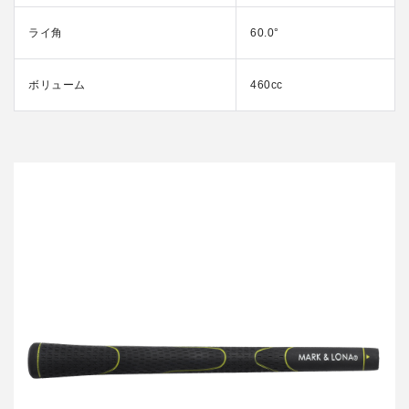
ライ角
60.0°
ボリューム
460cc