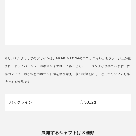
オリジナルグリップのデザインは、MARK & LONAのロゴとスカルカモフラージュが施
され、ドライバーヘッドのネオンイエローにあわせたカラーリングがされています。抜
群のフィット感と理想のホールド感を兼ね備え、水の浸透を防ぐことでグリップ力も維
持できる逸品です。
バックライン
〇 50±2g
展開するシャフトは３種類