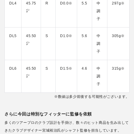
DL4
45.75
R
D0.0※
5.5
中
297g※
㌅
調
子
DL5
45.50
S
D1.0※
5.6
中
305g※
㌅
調
子
DL6
45.50
S
D1.5※
4.6
中
315g※
㌅
調
子
※数値は多少前後する可能性がございます。
さらに今回は特別なフィッターに監修を依頼
多くのツアープロのクラブ設計を手掛け、数々のヒット商品を生み出して
きたクラブデザイナー宮城裕治氏がシャフト監修を担当しています。