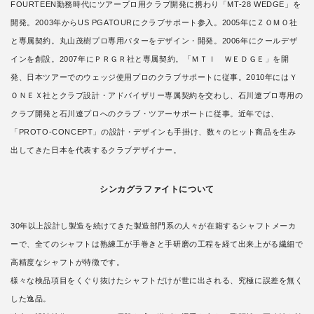
FOURTEEN勤務時代にツアープロ用クラブ開発に携わり「MT-28 WEDGE」を
開発。2003年からUS PGATOURにクラブサポート参入。2005年にＺＯＭＯ社
と専属契約。丸山茂樹プロ専用パターをデザイン・開発。2006年にクールデザ
インを創設。2007年にＰＲＧＲ社と専属契約。「ＭＴＩ ＷＥＤＧＥ」を開
発、日本ツアーでのウェッジ使用プロのクラブサポートに従事。2010年にはＹ
ＯＮＥＸ社とクラブ設計・アドバイザリー専属契約を交わし、石川遼プロ専用の
クラブ開発と石川遼プロへのクラブ・ツアーサポートに従事。近年では、
「PROTO-CONCEPT」の設計・デザインも手掛け、数々のヒット商品を生み
出してきた日本を代表するクラブデザイナー。
シンカグラファイトについて
30年以上設計し製造を続けてきた製造部門系の人々が在籍するシャフトメーカ
ーで、全てのシャフトは熟練工が手巻きと手研磨の工程を経て出来上がる繊細で
高精度なシャフトが特徴です。
様々な検品項目をくぐり抜けたシャフトだけが世に出される、究極に誤差を無く
した逸品。