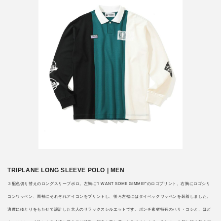
TRIPLANE LONG SLEEVE POLO | MEN
３配色切り替えのロングスリーブポロ。左胸に“I WANT SOME GIMME!”のロゴプリント、右胸にロゴシリ
コンワッペン、両袖にそれぞれアイコンをプリントし、後ろ左裾にはタイベックワッペンを装着しました。
適度にゆとりをもたせて設計した大人のリラックスシルエットです。ポンチ素材特有のハリ・コシと、ほど