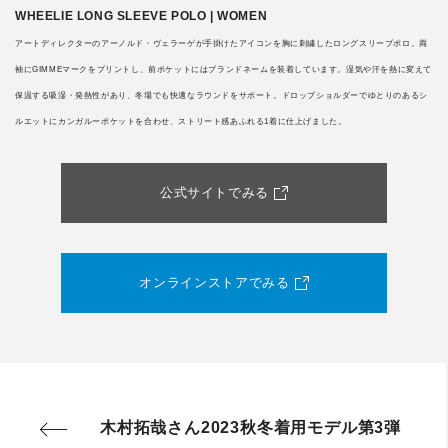
WHEELIE LONG SLEEVE POLO | WOMEN
アートディレクターのアーノルド・ヴェラーゲが手掛けたアイコンを胸に刺繍したロングスリーブポロ。両
袖にGIMMEマークをプリントし、前ポケットにはブランドネームを装着しています。湿気や汗を熱に変えて
保温する吸湿・発熱性があり、冬場でも快適なラウンドをサポート。ドロップショルダーでゆとりのあるシ
ルエットにカンガルーポケットを合わせ、ストリート感あふれる1着に仕上げました。
公式サイトでみる
オンラインストアでみる
木村拓哉さん2023秋冬着用モデル第3弾