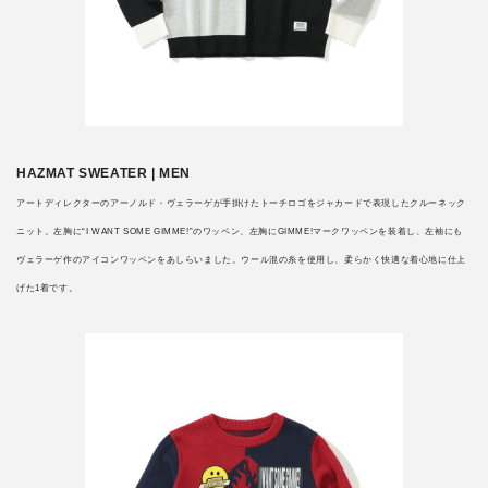
HAZMAT SWEATER | MEN
アートディレクターのアーノルド・ヴェラーゲが手掛けたトーチロゴをジャカードで表現したクルーネック
ニット。左胸に“I WANT SOME GIMME!”のワッペン、左胸にGIMME!マークワッペンを装着し、左袖にも
ヴェラーゲ作のアイコンワッペンをあしらいました。ウール混の糸を使用し、柔らかく快適な着心地に仕上
げた1着です。