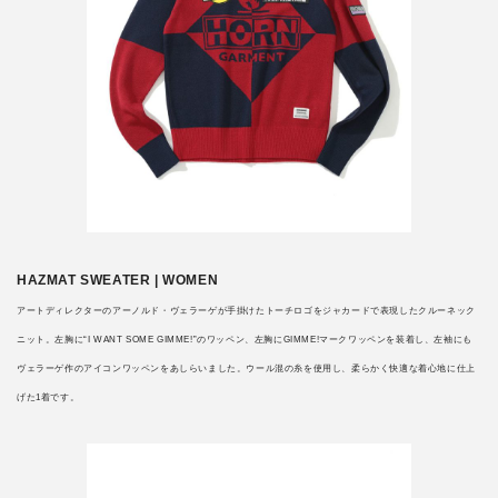
HAZMAT SWEATER | WOMEN
アートディレクターのアーノルド・ヴェラーゲが手掛けたトーチロゴをジャカードで表現したクルーネック
ニット。左胸に“I WANT SOME GIMME!”のワッペン、左胸にGIMME!マークワッペンを装着し、左袖にも
ヴェラーゲ作のアイコンワッペンをあしらいました。ウール混の糸を使用し、柔らかく快適な着心地に仕上
げた1着です。