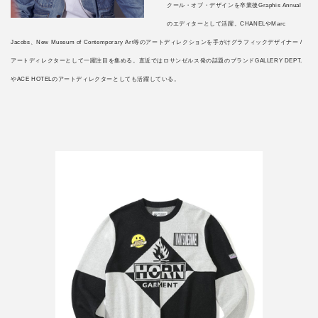
クール・オブ・デザインを卒業後Graphis Annual
のエディターとして活躍。CHANELやMarc
Jacobs、New Museum of Contemporary Art等のアートディレクションを手がけグラフィックデザイナー /
アートディレクターとして一躍注目を集める。直近ではロサンゼルス発の話題のブランドGALLERY DEPT.
やACE HOTELのアートディレクターとしても活躍している。