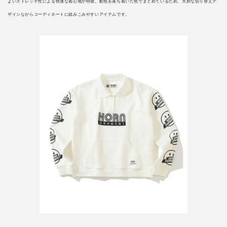
よいストレッチ性による快適な着心地が特徴。配色を落ち着いた色でまとめているため、大胆な切り替えデ
ザインながらコーディネートに組みこみやすいアイテムです。