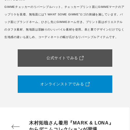
GIMMEチェッカーのリバーシブルハット。チェッカープリント面にGIMMEマークのア
ップリケを装着、無地面には”I WANT SOME GIMME”ロゴの刺繍を施しています。バ
ック面にブランドネーム、ひさし先にGIMMEネーム付き。プリント面はポリエステル
のタフタ素材、無地面は肌触りのいいパイル素材を使用。表と裏でデザインだけでなく
生地感の違いも楽しめ、コーディネートの幅が広がるリバーシブルアイテムです。
公式サイトでみる
オンラインストアでみる
木村拓哉さん着用『MARK & LONA』
からデニムコレクションが登場