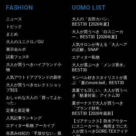
FASHION
UOMO LIST
ニュース
大人の「吉田カバン」
BEST30【2026年夏】
トピック
大人が買うべき「白スニーカ
まとめ
ー」BEST30【2026年夏】
大人のユニクロ／GU
人気サロンが考える「大人ヘア
展示会ルポ
の正解」SNAP
試着フェス®︎
エディター私物
大人が買うべきハイブランド小
大人が選ぶべき「メンズ香水」
物
BEST30
人気アウトドアブランドの新作
モンベル好きスタイリストが選
ぶ 「夏のmont-bell」BEST30
大人が買うべきセレクトショッ
プ別注
真夏でも涼しい。大人が買うべ
き「酷暑対策」アイテム30
おしゃれな大人の「買ってよか
った」
夏ボーナスで大人が買うべき
「ブランド財布」
定番と新定番
BEST30【2026年最新】
人気記事ランキング
【ゴアテックス】防水アウター
エディター私物 アーカイブ
にスニーカーも。梅雨までに大
人が買うべきGORE-TEXアイテ
在原みゆ紀の「手放せない」服