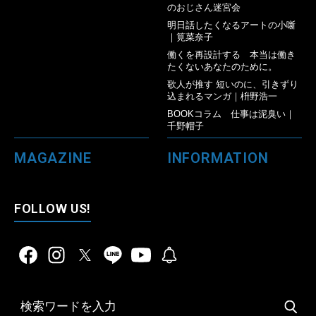
のおじさん迷宮会
明日話したくなるアートの小噺
｜筧菜奈子
働くを再設計する 本当は働き
たくないあなたのために。
歌人が推す 短いのに、引きずり
込まれるマンガ｜枡野浩一
BOOKコラム 仕事は泥臭い｜
千野帽子
MAGAZINE
INFORMATION
FOLLOW US!