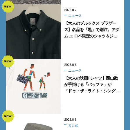
2026.8.7
ニュース
【大人のブルックス ブラザー
ズ】名品を「黒」で別注。アダ
ム エ ロペ限定のシャツ＆ジャ
ケットが買い！
2026.8.6
ニュース
【大人の映画Tシャツ】西山徹
が手掛ける「バッファ」が
『ドゥ・ザ・ライト・シング』
とコラボ！【8月8日発売】
2026.8.6
まとめ