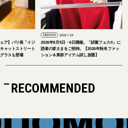
FASHION
2026.7.29
FASHION
2026.7.24
【おしゃれな大人のアイウェア】パリ発「イジ
2026年9月5日・
ピジ」が国内初の旗艦店をキャットストリート
読者の皆さまをご招
にオープン。日本限定サングラスも登場
ション＆美容アイテ
RECOMMENDED