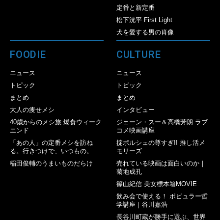
定番と新定番
松下洸平 First Light
犬を愛する男の肖像
FOODIE
CULTURE
ニュース
ニュース
トピック
トピック
まとめ
まとめ
大人の痩せメシ
インタビュー
40歳からのメシ旅 爆食ウィーク
ジェーン・スー＆高橋芳朗 ラブ
エンド
コメ映画講座
「あの人」の定番メシを訪ね
掟ポルシェの尊すぎ!! 推し活メ
る。行きつけで、いつもの。
モリーズ
稲田俊輔のうまいものだらけ
売れている映画は面白いのか｜
菊地成孔
篠山紀信 美女標本箱MOVIE
飲み会で使える！ ポピュラー哲
学講座｜谷川嘉浩
長谷川町蔵が勝手に選ぶ、世界