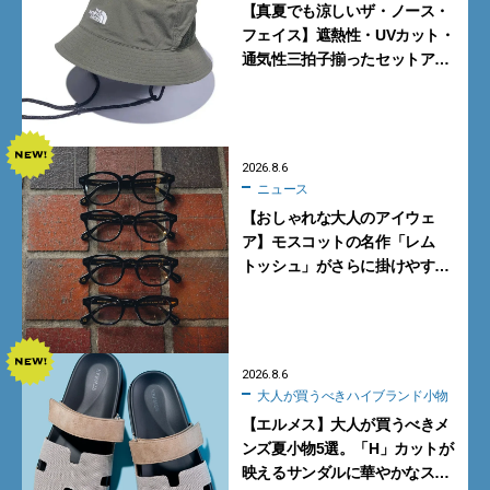
【真夏でも涼しいザ・ノース・
フェイス】遮熱性・UVカット・
通気性三拍子揃ったセットアッ
プに大注目。酷暑対策に大人が
買うべき3選
2026.8.6
ニュース
【おしゃれな大人のアイウェ
ア】モスコットの名作「レム
トッシュ」がさらに掛けやす
く。より多くの人にフィットす
る新モデルが秀逸すぎる
2026.8.6
大人が買うべきハイブランド小物
【エルメス】大人が買うべきメ
ンズ夏小物5選。「H」カットが
映えるサンダルに華やかなス