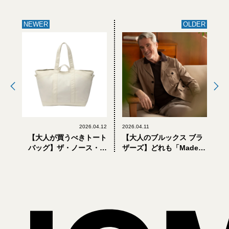
NEWER
OLDER
2026.04.12
2026.04.11
【大人が買うべきトート
【大人のブルックス ブラ
バッグ】ザ・ノース・フ
ザーズ】どれも「Made in
ェイスの新作、軽量で濡
USA」。新作シャンブレ
れても安心な「サニーサ
ーシャツ、ペインターパ
イド トート」が新名品の
ンツ、サファリジャケッ
予感
トほか全7型を見逃すな