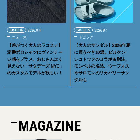
FASHION
2026.8.4
FASHION
2026.8.1
ニュース
トピック
【差がつく大人のラコステ】
【大人のサンダル】2026年夏
定番ポロシャツにヴィンテー
に買うべき10選。ビルケン
ジ感をプラス。おじさんぽく
シュトックのコラボ＆別注、
見えない「サタデーズ NYC」
モンベルの名品、ウーフォス
のカスタムモデルが欲しい！
やサロモンのリカバリーサン
ダルも
MAGAZINE