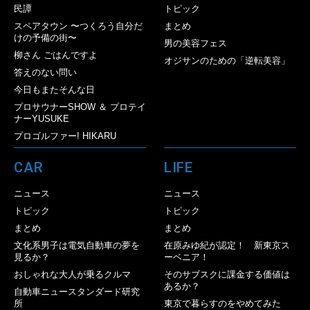
民譚
トピック
スペアタウン 〜つくろう自分だ
まとめ
けの予備の街〜
男の美容フェス
柳さん ごはんですよ
オジサンのための「逆転美容」
答えのない問い
今日もまたそんな日
プロサウナーSHOW ＆ プロテイ
ナーYUSUKE
プロゴルファー! HIKARU
CAR
LIFE
ニュース
ニュース
トピック
トピック
まとめ
まとめ
文化系男子は電気自動車の夢を
在原みゆ紀が認定！ 新東京ス
見るか？
ーベニア！
おしゃれな大人が乗るクルマ
そのサブスクに課金する価値は
あるか？
自動車ニュースタンダード研究
所
東京で暮らすのをやめてみた