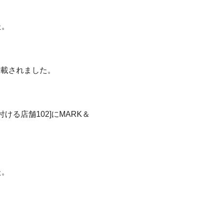
た。
が掲載されました。
ける店舗102]にMARK＆
た。