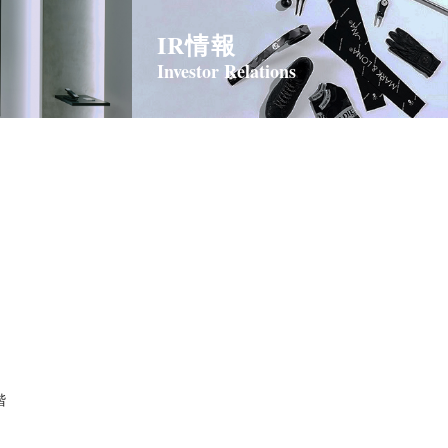
IR情報
Investor Relations
階