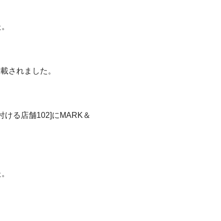
た。
が掲載されました。
ける店舗102]にMARK＆
た。