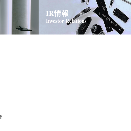
IR情報
Investor Relations
階