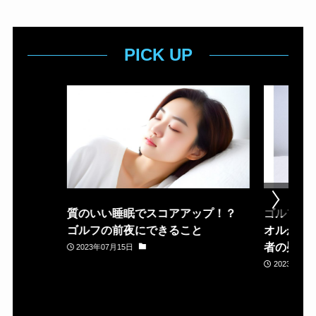
PICK UP
質のいい睡眠でスコアアップ！？
ゴルフ場
ゴルフの前夜にできること
オルが置
者の疑問
2023年07月15日
2023年05月