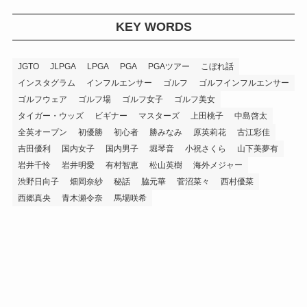
KEY WORDS
JGTO
JLPGA
LPGA
PGA
PGAツアー
こぼれ話
インスタグラム
インフルエンサー
ゴルフ
ゴルフインフルエンサー
ゴルフウェア
ゴルフ場
ゴルフ女子
ゴルフ美女
タイガー・ウッズ
ビギナー
マスターズ
上田桃子
中島啓太
全英オープン
初優勝
初心者
勝みなみ
原英莉花
古江彩佳
吉田優利
国内女子
国内男子
堀琴音
小祝さくら
山下美夢有
岩井千怜
岩井明愛
有村智恵
松山英樹
海外メジャー
渋野日向子
畑岡奈紗
秘話
脇元華
菅沼菜々
西村優菜
西郷真央
青木瀬令奈
馬場咲希