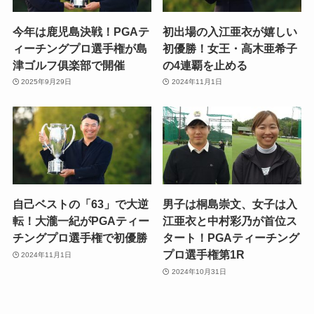
今年は鹿児島決戦！PGAテ
初出場の入江亜衣が嬉しい
ィーチングプロ選手権が島
初優勝！女王・高木亜希子
津ゴルフ俱楽部で開催
の4連覇を止める
2025年9月29日
2024年11月1日
自己ベストの「63」で大逆
男子は桐島崇文、女子は入
転！大瀧一紀がPGAティー
江亜衣と中村彩乃が首位ス
チングプロ選手権で初優勝
タート！PGAティーチング
プロ選手権第1R
2024年11月1日
2024年10月31日