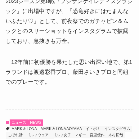
2023シーズン第8戦『フジサンケイレディスクラシ
ック』に出場中ですが、「恐竜好きにはたまんな
いふたり♡」として、前夜祭でのガチャピン＆ム
ックとのスリーショットをインスタグラムで披露
しており、息抜きも万全。
12年前に初優勝を果たした思い出深い地で、第1
ラウンドは渡邉彩香プロ、藤田さいきプロと同組
でのプレーです。
ニュース
NEWS
MARK & LONA
MARK & LONA AOYAMA
イ・ボミ
インスタグラム
こぼれ話
ゴルフウェア
ゴルフ女子
マギー
宮里優作
木村拓哉