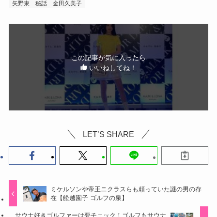
矢野東
秘話
金田久美子
この記事が気に入ったら
いいねしてね！
LET’S SHARE
ミケルソンや帝王ニクラスらも頼っていた謎の男の存
在【舩越園子 ゴルフの泉】
サウナ好きゴルファーは要チェック！ゴルフもサウナ