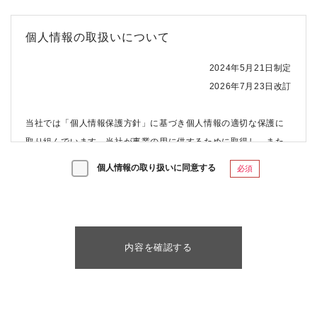
個人情報の取扱いについて
2024年5月21日制定
2026年7月23日改訂
当社では「個人情報保護方針」に基づき個人情報の適切な保護に
取り組んでいます。当社が事業の用に供するために取得し、また
は保有する個人情報について、以下の通りお知らせいたします。
個人情報の取り扱いに同意する
必須
（１）個人情報の取扱事業者の名称及び住所並びに法人にあたっ
てはその代表者の氏名
事業者名 ：株式会社キューブ
代表者 ：代表取締役 松村 智明
住所 ：東京都港区赤坂2-17-7 赤坂溜池タワー7階
（２）個人情報保護管理者（若しくはその代理人）の氏名又は職