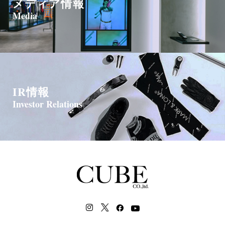
メディア情報
個人情報を与えることは任意です。
Media
ただし、ご提供いただけない場合は、商品購入、各種サービスの
提供およびお問い合わせ対応等が適切に行えない場合がありま
す。
（６） 個人情報の第三者提供および外国にある第三者への個人デ
ータの提供について
IR情報
本お問い合わせにおいて取得した個人情報について、当社は、法
Investor Relations
令に基づく場合を除き、本人の同意なく第三者（外国にある第三
者を含みます）に提供することはありません。
（７）本人が容易に認識できない方法による個人情報の取得
クッキーやWebビーコン等を用いるなどして、本人が容易に認識
できない方法による個人情報の取得を行っております。
クッキーとは、ご本人のパソコンとWebページとの間でやり取り
する小さな情報ファイルのことをいい、Webページの内容やご提