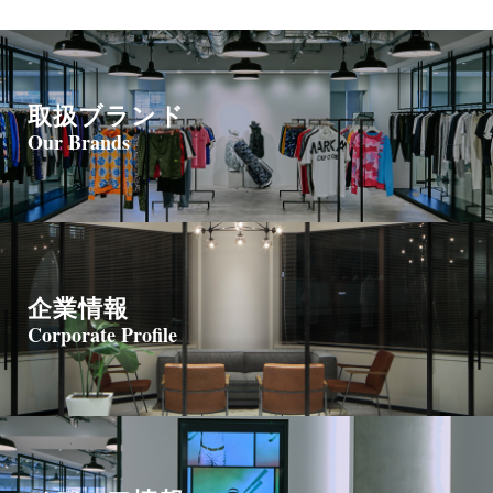
名、所属及び連絡先
個人情報保護管理者：取締役
電子メール ：privacy@cube-co.com
取扱ブランド
（３）個人情報の利用目的
Our Brands
お問合せいただいた内容に回答するために利用いたします。
（４）個人情報の取扱いの委託について
取得した個人情報の取扱いの全部又は、一部を委託することがあ
ります。
企業情報
その場合には、当社において最善の考慮を行います。
Corporate Profile
この場合、個人情報を適切に取り扱っていると認められる委託先
を選定し、契約等において個人情報の適正管理・機密保持などに
よりお客様の個人情報の漏洩防止に必要な事項を取決め、適切な
管理を実施させます。
（５） 個人情報を与えなかった場合に生じる結果