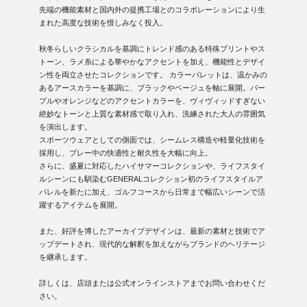
先端の機能素材と国内外の提携工場とのコラボレーションにより生
まれた高度な技術を惜しみなく投入。
秋冬らしいクラシカルを基調にトレンド感のある特殊プリントやス
トーン、ラメ糸による華やかなアクセントを加え、機能性とデザイ
ン性を両立させたコレクションです。 カラーパレットは、温かみの
あるアースカラーを基調に、ブラックやベージュを軸に展開。パー
プルやオレンジなどのアクセントカラーを、ヴィヴィッドすぎない
絶妙なトーンと上質な素材感で取り入れ、洗練された大人の雰囲気
を演出します。
スポーツウェアとしての側面では、シームレス構造や軽量化技術を
採用し、プレー中の快適性と耐久性を大幅に向上。
さらに、盛夏に対応したハイサマーコレクションや、ライフスタイ
ルシーンにも馴染むGENERALコレクション初のライフスタイルア
パレルを新たに加え、ゴルフコースから日常まで幅広いシーンで活
躍するアイテムを展開。
また、好評を博したアーカイブデザインは、最新の素材と技術でア
ップデートされ、現代的な解釈を加えながらブランドのヘリテージ
を継承します。
詳しくは、店頭または公式オンラインストアまでお問い合わせくだ
さい。