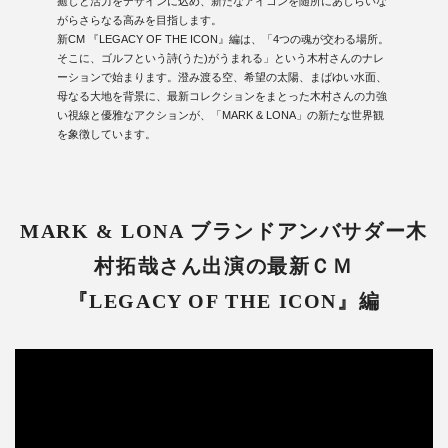
癒しと活力をデザインに込め、新たなアイコンを随所にあしらいな
がらさらなる高みを目指します。
新CM 『LEGACY OF THE ICON』編は、「4つの魂が交わる場所。
そこに、ゴルフという詩(うた)がうまれる」という木村さんのナレ
ーションで始まります。澄み渡る空、希望の太陽、まばゆい水面、
母なる大地を背景に、最新コレクションをまとった木村さんの力強
い視線と優雅なアクションが、「MARK & LONA」の新たな世界観
を象徴しています。
MARK & LONA ブランドアンバサダー木
村拓哉さん出演の最新ＣＭ
『LEGACY OF THE ICON』編