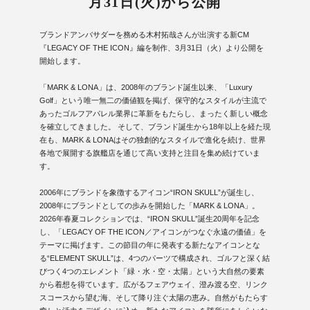
月31日(火)から公開
ブランドアンバサダーを務める木村拓哉さんが出演する新CM
『LEGACY OF THE ICON』編を制作、3月31日（火）より公開を
開始します。
「MARK & LONA」は、2008年のブランド誕生以来、「Luxury
Golf」という唯一無二の価値観を掲げ、保守的なスタイルが主流で
あったゴルフアパレル業界に革新をもたらし、まったく新しい概念
を確立してきました。 そして、ブランド誕生から18年以上を経た現
在も、MARK & LONAはその独創的なスタイルで進化を続け、世界
各地で展開する旗艦店を通じて高い支持と注目を集め続けていま
す。
2006年にブランドを象徴するアイコン“IRON SKULL”が誕生し、
2008年にブランドとしての歩みを開始した「MARK & LONA」。
2026年春夏コレクションでは、“IRON SKULL”誕生20周年を記念
し、「LEGACY OF THE ICON／アイコンがつなぐ永遠の価値」を
テーマに掲げます。この節目の年に発表する新たなアイコンとな
る“ELEMENT SKULL”は、4つのパーツで構成され、ゴルフと深く結
びつく4つのエレメント「緑・水・空・太陽」という大自然の要素
から着想を得ています。広がるフェアウェイ、澄み渡る空、リンク
スコースから望む海、そして降り注ぐ太陽の恵み。自然がもたらす