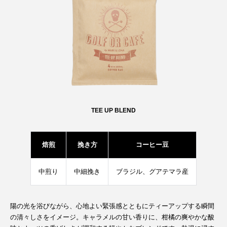
TEE UP BLEND
焙煎
挽き方
コーヒー豆
中煎り
中細挽き
ブラジル、グアテマラ産
陽の光を浴びながら、心地よい緊張感とともにティーアップする瞬間
の清々しさをイメージ。キャラメルの甘い香りに、柑橘の爽やかな酸