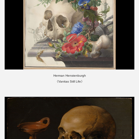
Herman Henstenburgh
《Vanitas Still Life》