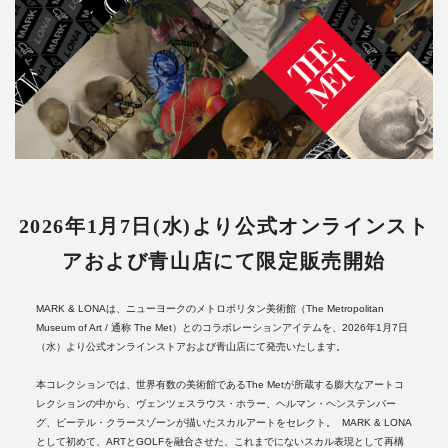
2026年1月7日(水)より公式オンラインスト
アおよび青山店にて限定販売開始
MARK & LONAは、ニューヨークのメトロポリタン美術館（The Metropolitan
Museum of Art / 通称 The Met）とのコラボレーションアイテムを、2026年1月7日
（水）より公式オンラインストアおよび青山店にて発売いたします。
本コレクションでは、世界有数の美術館であるThe Metが所蔵する膨大なアートコ
レクションの中から、ヴェンツェスラウス・ホラー、ヘルマン・ヘンステンバー
グ、ピーテル・クラースゾーンが描いたスカルアートをセレクト。 MARK & LONA
として初めて、ARTとGOLFを融合させた、これまでにないスカル表現として再構