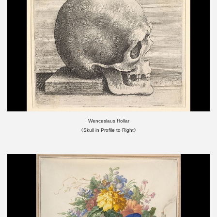
Wenceslaus Hollar
《Skull in Profile to Right》